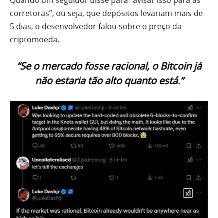
corretoras”, ou seja, que depósitos levariam mais de
5 dias, o desenvolvedor falou sobre o preço da
criptomoeda.
“Se o mercado fosse racional, o Bitcoin já
não estaria tão alto quanto está.”