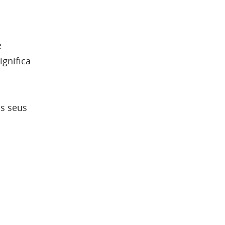
e
ignifica
os seus