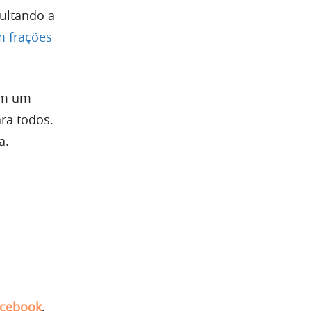
cultando a
m frações
com um
ara todos.
a.
cebook
,