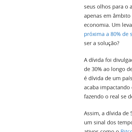
seus olhos para o 
apenas em âmbito g
economia. Um leva
próxima a 80% de 
ser a solução?
A dívida foi divul
de 30% ao longo de 
é dívida de um paí
acaba impactando 
fazendo o real se d
Assim, a dívida de
um sinal dos tempo
ativos como o
Bitc