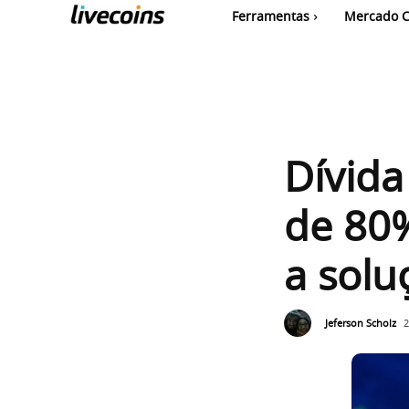
Ferramentas
Mercado C
Dívida
de 80%
a solu
Jeferson Scholz
2