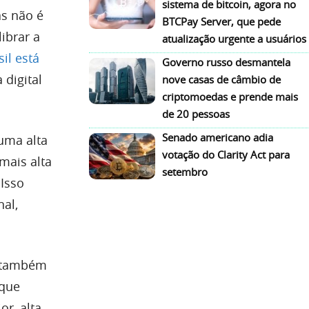
sistema de bitcoin, agora no
as não é
BTCPay Server, que pede
ibrar a
atualização urgente a usuários
il está
Governo russo desmantela
 digital
nove casas de câmbio de
criptomoedas e prende mais
de 20 pessoas
Senado americano adia
 uma alta
votação do Clarity Act para
mais alta
setembro
 Isso
al,
r também
rque
r, alta