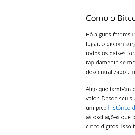
Como o Bitco
Há alguns fatores 
lugar, o bitcoin su
todos os países fo
rapidamente se mos
descentralizado e 
Algo que também co
valor. Desde seu s
um pico
histórico 
as oscilações que 
cinco dígitos. Is