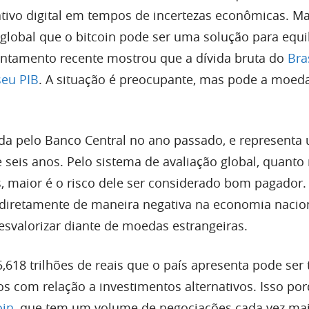
ativo digital em tempos de incertezas econômicas. M
lobal que o bitcoin pode ser uma solução para equil
ntamento recente mostrou que a dívida bruta do
Bras
seu PIB
. A situação é preocupante, mas pode a moeda
gada pelo Banco Central no ano passado, e representa
seis anos. Pelo sistema de avaliação global, quanto 
s, maior é o risco dele ser considerado bom pagador.
diretamente de maneira negativa na economia nacion
esvalorizar diante de moedas estrangeiras.
 5,618 trilhões de reais que o país apresenta pode se
s com relação a investimentos alternativos. Isso po
oin
, que tem um volume de negociações cada vez maio