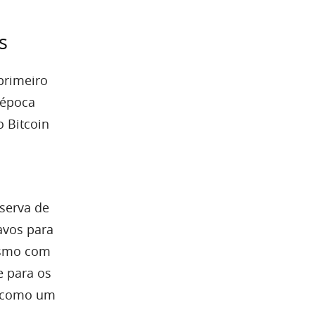
s
primeiro
 época
o Bitcoin
serva de
avos para
esmo com
e para os
e como um