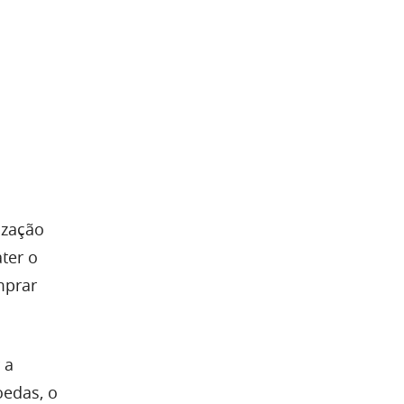
ização
ter o
mprar
 a
oedas, o