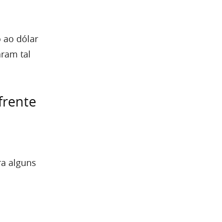
 ao dólar
ram tal
frente
ra alguns