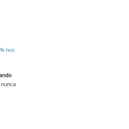
0% nos
ando
e nunca