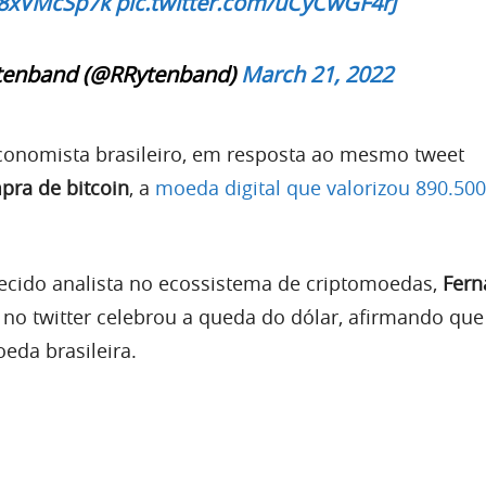
/O8xVMcSp7k
pic.twitter.com/uCyCwGF4rJ
tenband (@RRytenband)
March 21, 2022
economista brasileiro, em resposta ao mesmo tweet
ra de bitcoin
, a
moeda digital que valorizou 890.50
ecido analista no ecossistema de criptomoedas,
Fern
 no twitter celebrou a queda do dólar, afirmando qu
eda brasileira.