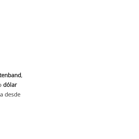
ytenband
,
 o
dólar
na desde