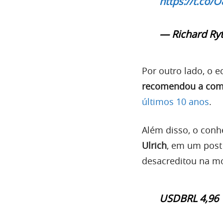
https://t.co
— Richard Ry
Por outro lado, o 
recomendou a comp
últimos 10 anos
.
Além disso, o conh
Ulrich
, em um post
desacreditou na mo
USDBRL 4,96