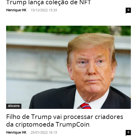
Trump lança coleção de NFT
Henrique HK
-
15/12/2022 15:33
0
Altcoins
Filho de Trump vai processar criadores
da criptomoeda TrumpCoin
Henrique HK
-
25/01/2022 16:13
0