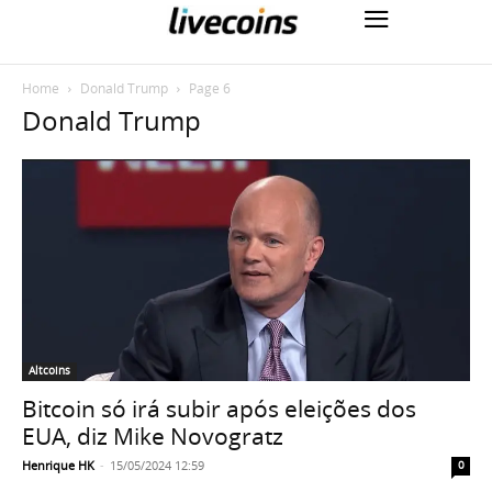
Home
Donald Trump
Page 6
Donald Trump
Altcoins
Bitcoin só irá subir após eleições dos
EUA, diz Mike Novogratz
Henrique HK
-
15/05/2024 12:59
0