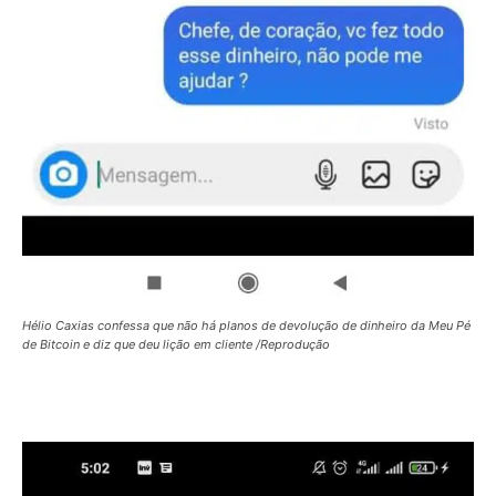
Hélio Caxias confessa que não há planos de devolução de dinheiro da Meu Pé
de Bitcoin e diz que deu lição em cliente /Reprodução