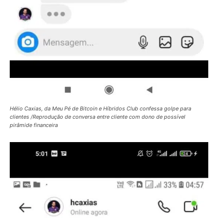
Hélio Caxias, da Meu Pé de Bitcoin e Híbridos Club confessa golpe para
clientes /Reprodução de conversa entre cliente com dono de possível
pirâmide financeira