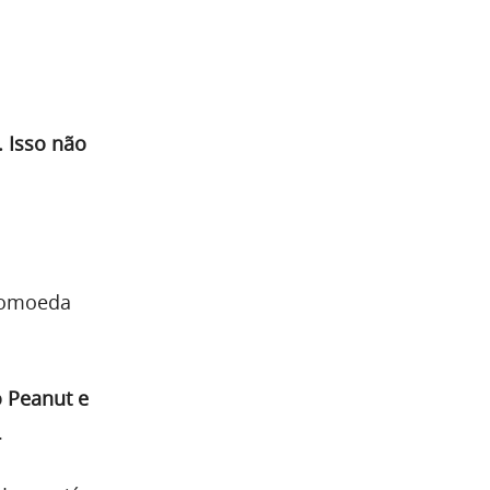
. Isso não
ptomoeda
 Peanut e
.