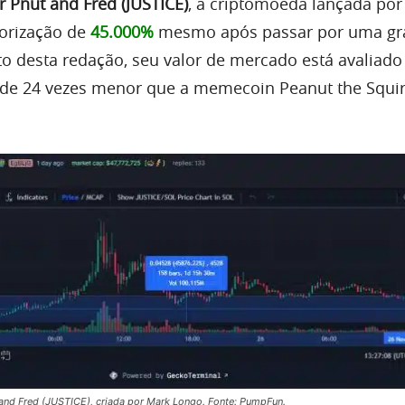
or Pnut and Fred (JUSTICE)
, a criptomoeda lançada por
orização de
45.000%
mesmo após passar por uma gr
 desta redação, seu valor de mercado está avaliad
 de 24 vezes menor que a memecoin Peanut the Squir
and Fred (JUSTICE), criada por Mark Longo. Fonte: PumpFun.