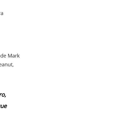
ra
 de Mark
eanut,
ro,
que