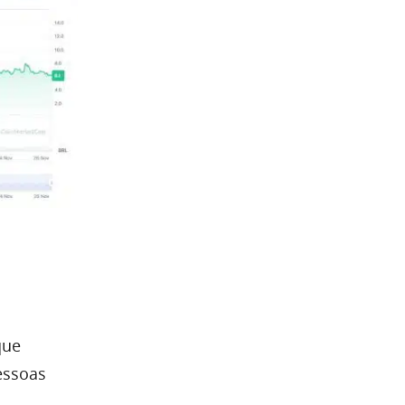
que
essoas