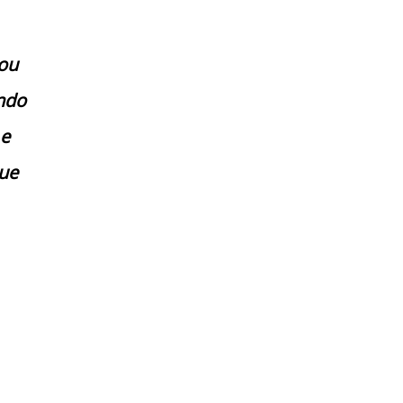
ou
ando
 e
ue