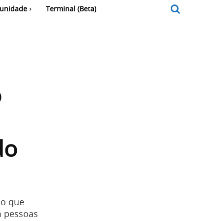
unidade
Terminal (Beta)
o
do
io que
m pessoas