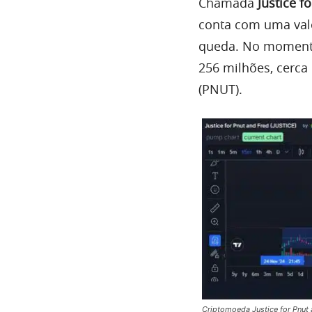
Chamada
Justice f
conta com uma val
queda. No momento
256 milhões, cerca
(PNUT).
Criptomoeda Justice for Pnut 