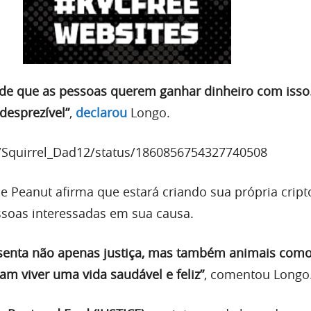
to de que as pessoas querem ganhar dinheiro com isso
desprezível”
,
declarou
Longo.
m/Squirrel_Dad12/status/1860856754327740508
e Peanut afirma que estará criando sua própria cri
soas interessadas em sua causa.
senta não apenas justiça, mas também animais como
am viver uma vida saudável e feliz”
, comentou Longo