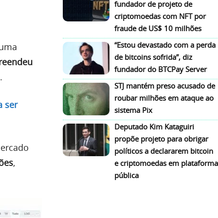
fundador de projeto de
criptomoedas com NFT por
fraude de US$ 10 milhões
“Estou devastado com a perda
 uma
de bitcoins sofrida”, diz
preendeu
fundador do BTCPay Server
.
STJ mantém preso acusado de
roubar milhões em ataque ao
 ser
sistema Pix
Deputado Kim Kataguiri
propõe projeto para obrigar
mercado
políticos a declararem bitcoin
hões
,
e criptomoedas em plataforma
pública