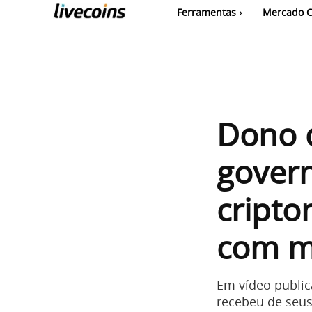
Ferramentas
Mercado C
Dono d
govern
cripto
com m
Em vídeo public
recebeu de seu