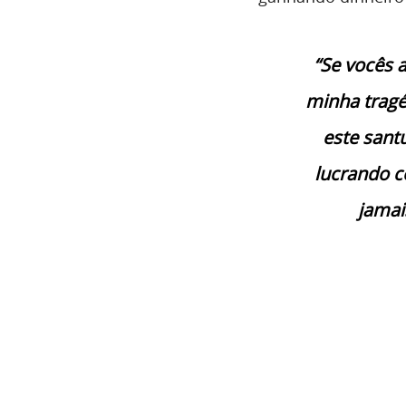
“Se vocês 
minha tragé
este santu
lucrando c
jamai