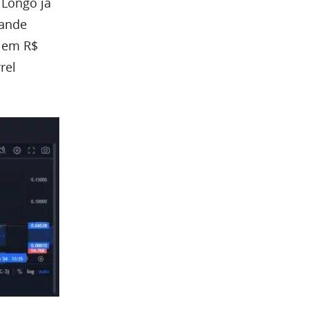
 Longo já
ande
o em R$
rel