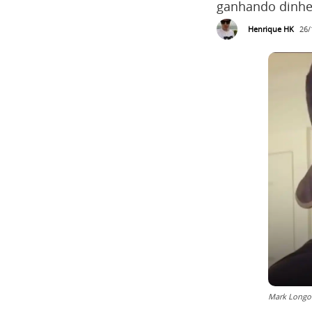
ganhando dinhei
Henrique HK
26/
Mark Longo 