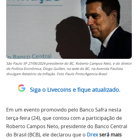
São Paulo SP 27/06/2024 presidente do BC, Roberto Campos Neto, e do diretor
de Política Econômica, Diogo Guillen, na sede do BC, na Avenida Paulista
divulgam Relatório da Inflação. Foto Paulo Pinto/Agencia Brasil
Siga o Livecoins e fique atualizado.
Em um evento promovido pelo Banco Safra nesta
terça-feira (24), que contou com a participação de
Roberto Campos Neto, presidente do Banco Central
do Brasil (BCB), ele declarou que o
Drex
será mais