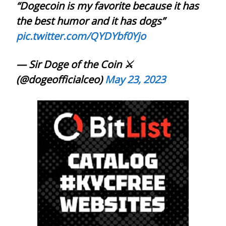
“Dogecoin is my favorite because it has
the best humor and it has dogs”
pic.twitter.com/QYDYbf0Yjo
— Sir Doge of the Coin ⚔️
(@dogeofficialceo)
May 23, 2023