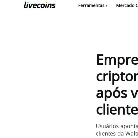
Ferramentas
Mercado C
Empre
cripto
após 
client
Usuários apont
clientes da Wa