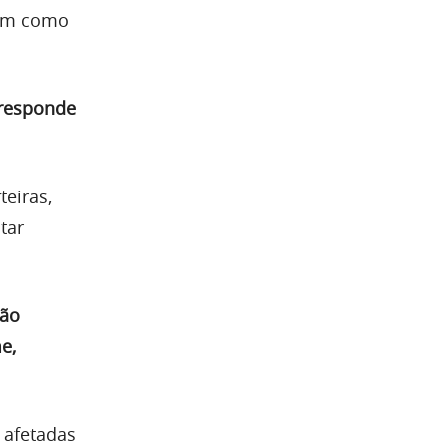
em como
rresponde
teiras,
tar
Não
e,
 afetadas