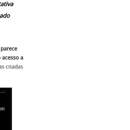
ativa
zado
 parece
o acesso a
as citadas