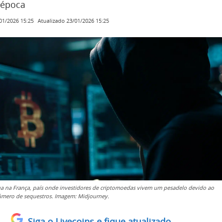
 época
Atualizado
23/01/2026 15:25
01/2026 15:25
a na França, país onde investidores de criptomoedas vivem um pesadelo devido ao
úmero de sequestros. Imagem: Midjourney.
Siga o Livecoins e fique atualizado.