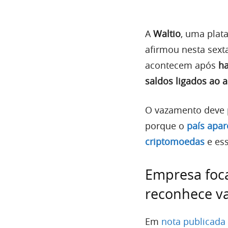
A
Waltio
, uma plat
afirmou nesta sexta
acontecem após
ha
saldos ligados ao 
O vazamento deve p
porque o
país apar
criptomoedas
e ess
Empresa foc
reconhece v
Em
nota publicada