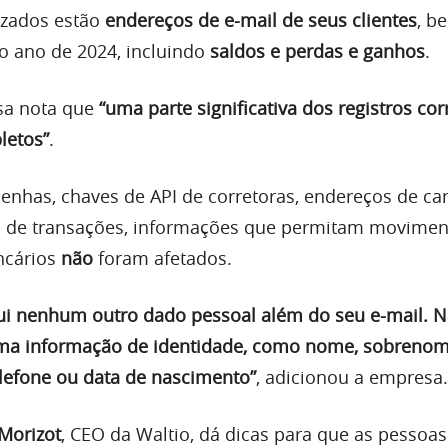
azados estão
endereços de e-mail de seus clientes
, b
o ano de 2024, incluindo
saldos e perdas e ganhos
.
sa nota que
“uma parte significativa dos registros co
letos”
.
enhas, chaves de API de corretoras, endereços de car
do de transações, informações que permitam movimen
ncários
não
foram afetados.
ui nenhum outro dado pessoal além do seu e-mail. 
ma informação de identidade, como nome, sobrenom
elefone ou data de nascimento”
, adicionou a empresa.
 Morizot
, CEO da Waltio, dá dicas para que as pessoas