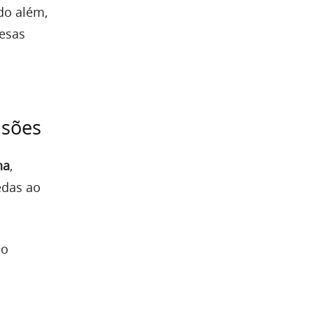
do além,
esas
asões
ha
,
edas ao
do