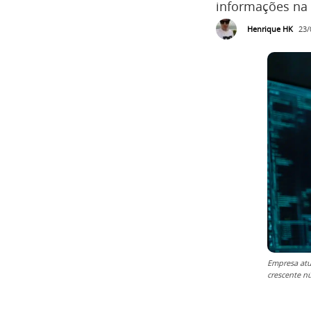
informações na
Henrique HK
23/
Empresa atu
crescente n