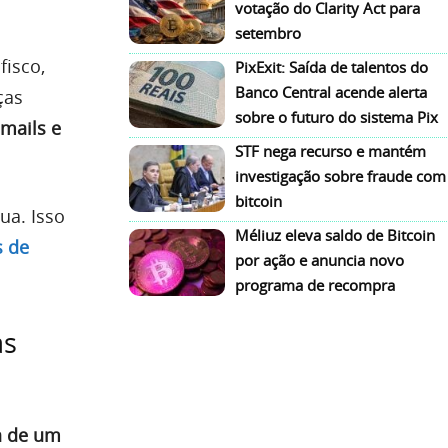
votação do Clarity Act para
setembro
fisco,
PixExit: Saída de talentos do
Banco Central acende alerta
ças
sobre o futuro do sistema Pix
-mails e
STF nega recurso e mantém
investigação sobre fraude com
bitcoin
ua. Isso
Méliuz eleva saldo de Bitcoin
s de
por ação e anuncia novo
programa de recompra
as
a de um