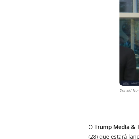
Donald Trum
O
Trump Media & T
(28) que estará la