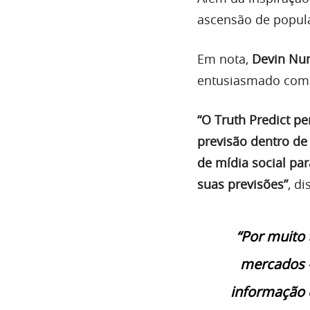
ascensão de popul
Em nota,
Devin Nu
entusiasmado com 
“O Truth Predict p
previsão dentro de
de mídia social pa
suas previsões”
, di
“Por muito 
mercados 
informação 