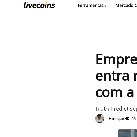
Ferramentas
Mercado C
Empre
entra 
com a 
Truth Predict s
Henrique HK
28/