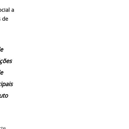
cial a
s de
de
ições
de
ipais
uto
rte