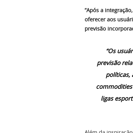
“Após a integração,
oferecer aos usuár
previsão incorpor
“Os usuár
previsão rel
políticas,
commodities c
ligas espor
Além da inspiração 