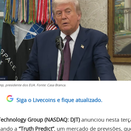
p, presidente dos EUA. Fonte: Casa Branca.
Siga o Livecoins e fique atualizado.
echnology Group (NASDAQ: DJT)
anunciou nesta terça
nçando a
“Truth Predict”
, um mercado de previsões, qu