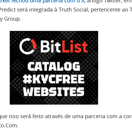
rket fechou uma parceria com o X
, antigo Twitter, e
Predict será integrada à Truth Social, pertencente ao
y Group.
ue isso será feito através de uma parceria com a cor
to.Com.