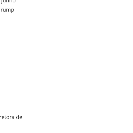
m junho
 Trump
retora de