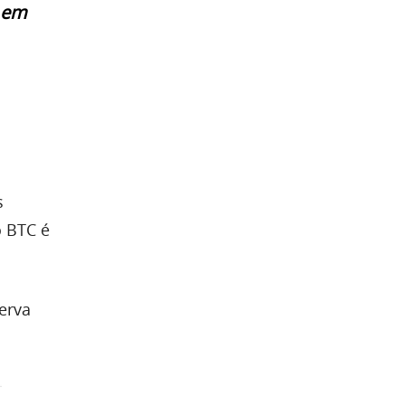
o em
s
o BTC é
erva