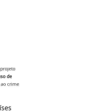
 projeto
uso de
 ao crime
íses