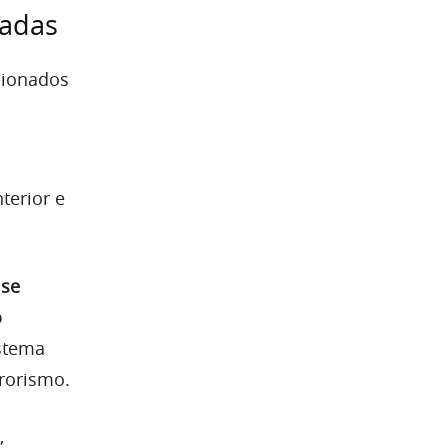
çadas
cionados
terior e
ise
o
istema
rorismo.
,