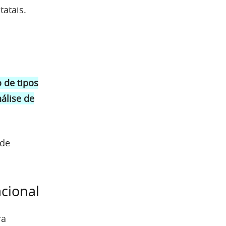
tatais.
s
o de tipos
álise de
nde
acional
ra