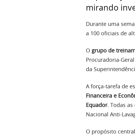
mirando inv
Durante uma seman
a 100 oficiais de al
O
grupo de treina
Procuradoria-Geral 
da Superintendênc
A força-tarefa de
Financeira e Econô
Equador
. Todas as
Nacional Anti-Lav
O propósito central