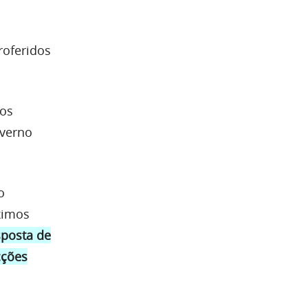
roferidos
dos
overno
o
ximos
sposta de
cções