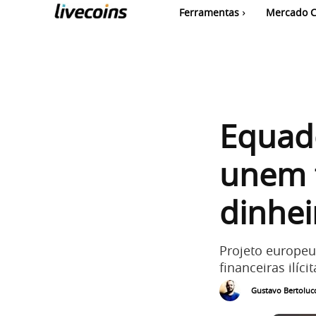
Ferramentas
Mercado C
Equad
unem f
dinhe
Projeto europeu 
financeiras ilícit
Gustavo Bertolucc