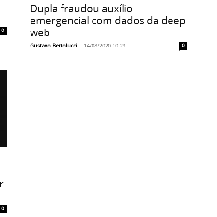
Dupla fraudou auxílio
emergencial com dados da deep
web
0
Gustavo Bertolucci
-
14/08/2020 10:23
0
r
0