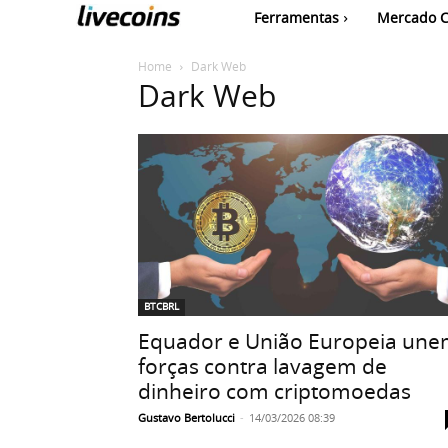
Ferramentas
Mercado C
Home
Dark Web
Dark Web
BTCBRL
Equador e União Europeia un
forças contra lavagem de
dinheiro com criptomoedas
Gustavo Bertolucci
-
14/03/2026 08:39