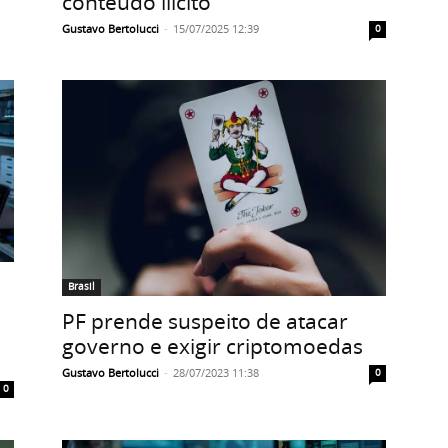
conteúdo ilícito
Gustavo Bertolucci
-
15/07/2025 12:39
0
Brasil
PF prende suspeito de atacar
governo e exigir criptomoedas
Gustavo Bertolucci
-
28/07/2023 11:38
0
0