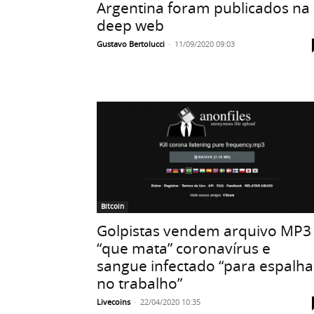
Argentina foram publicados na
deep web
Gustavo Bertolucci
-
11/09/2020 09:03
Bitcoin
Golpistas vendem arquivo MP3
“que mata” coronavírus e
sangue infectado “para espalha
no trabalho”
Livecoins
-
22/04/2020 10:35