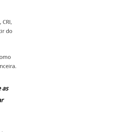
 CRI,
ir do
 como
nceira.
 as
ar