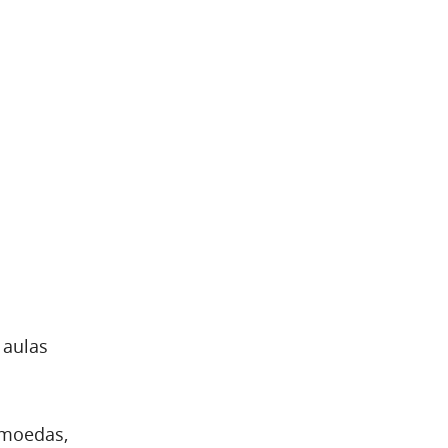
 aulas
omoedas,