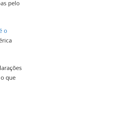
oas pelo
é o
érica
larações
 o que