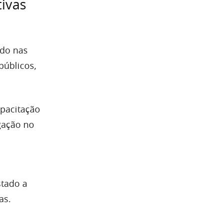
ivas
ado nas
públicos,
pacitação
gação no
stado a
as.