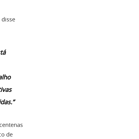
 disse
tá
alho
ivas
das.”
 centenas
co de