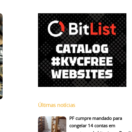
Últimas notícias
PF cumpre mandado para
congelar 14 contas em