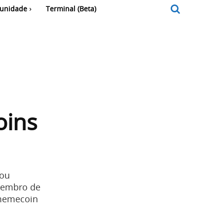
unidade
Terminal (Beta)
oins
iou
zembro de
 memecoin