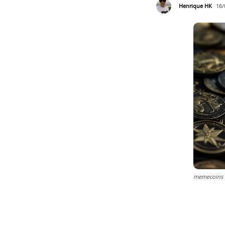
Henrique HK
16/
memecoins f