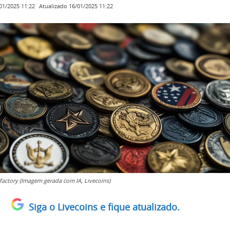
Atualizado
16/01/2025 11:22
01/2025 11:22
actory (Imagem gerada com IA, Livecoins)
Siga o Livecoins e fique atualizado.