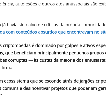
olência, autolesões e outros atos antissociais são ex
já havia sido alvo de críticas da própria comunidad
a com conteúdos absurdos que encontravam no sit
as criptomoedas é dominado por golpes e ativos espec
, que beneficiam principalmente pequenos grupos 
ções corruptas — às custas da maioria dos entusiasta
 firma.
um ecossistema que se esconde atrás de jargões cript
s comuns e desincentivar projetos que poderiam ger
”