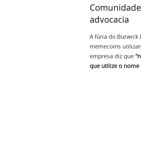
Comunidade 
advocacia
A fúria do Burwic
memecoins utiliza
empresa diz que
“
que utilize o nome