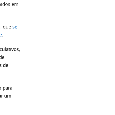
ibidos em
e, que
se
e
.
ulativos,
de
s de
o para
ar um