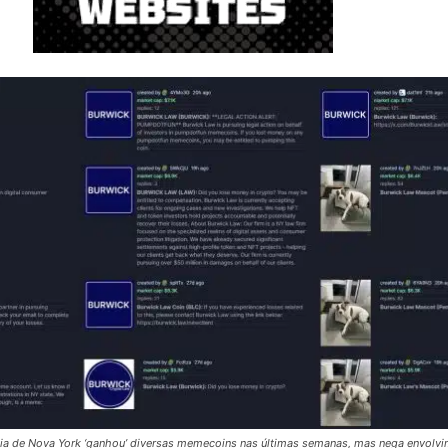
ia de Nova York ‘ganhou’ diversas memecoins nas últimas semanas, mas nega envolvi