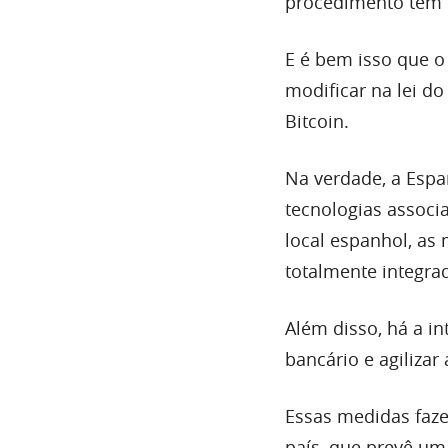
procedimento tem q
E é bem isso que o 
modificar na lei d
Bitcoin.
Na verdade, a Esp
tecnologias associ
local espanhol, as 
totalmente integra
Além disso, há a i
bancário e agiliza
Essas medidas faze
país, que prevê um