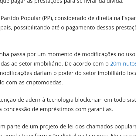
ue pagar as prestações para se livrar da dívida.
Partido Popular (PP), considerado de direita na Espa
o país, possibilitando até o pagamento dessas presta
anha passa por um momento de modificações no uso
adas ao setor imobiliário. De acordo com o
20minuto
modificações dariam o poder do setor imobiliário loc
do com as criptomoedas.
ntenção de aderir à tecnologia blockchain em todo si
r a concessão de empréstimos com garantias.
m parte de um projeto de lei dos chamados popular
a ampla transformação digital na Espanha. No caso 