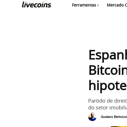
Ferramentas
Mercado C
Espanh
Bitcoi
hipote
Partido de direi
do setor imobil
Gustavo Bertolucc