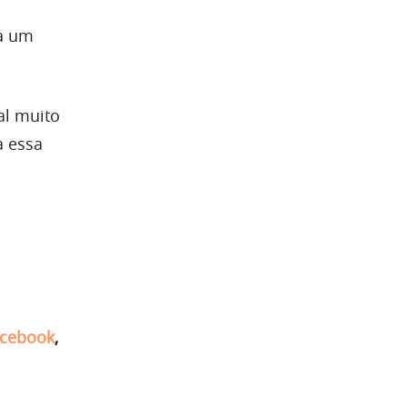
ra um
al muito
a essa
cebook
,