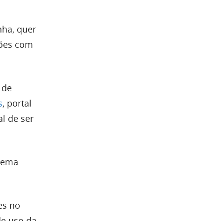
nha, quer
ções com
 de
s
, portal
al de ser
stema
es no
de uso da