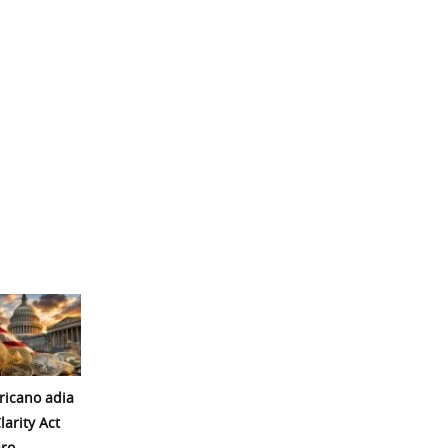
icano adia
larity Act
ro