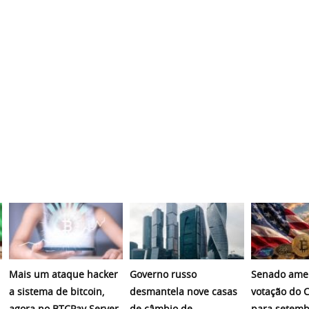
Mais um ataque hacker
Governo russo
Senado amer
a sistema de bitcoin,
desmantela nove casas
votação do C
agora no BTCPay Server,
de câmbio de
para setemb