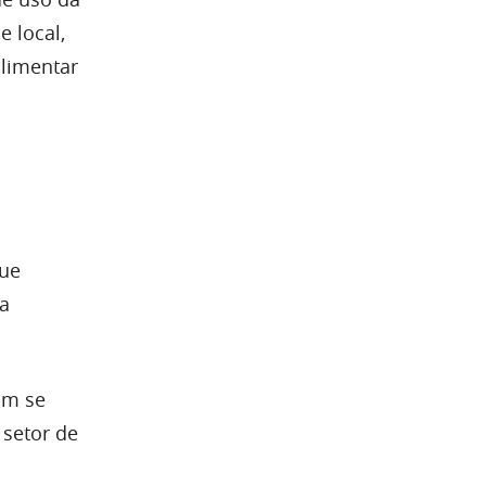
e local,
alimentar
que
 a
am se
 setor de