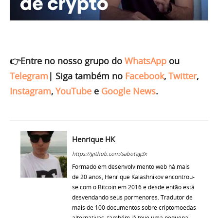
👉Entre no nosso grupo do
WhatsApp
ou
Telegram
|
Siga também no
Facebook
,
Twitter
,
Instagram
,
YouTube
e
Google News
.
Henrique HK
https://github.com/sabotag3x
Formado em desenvolvimento web há mais
de 20 anos, Henrique Kalashnikov encontrou-
se com o Bitcoin em 2016 e desde então está
desvendando seus pormenores. Tradutor de
mais de 100 documentos sobre criptomoedas
alternativas, também já teve uma pequena