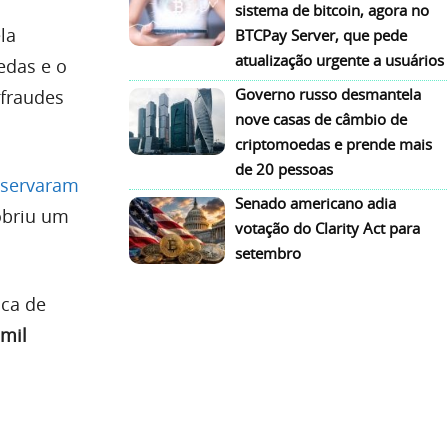
sistema de bitcoin, agora no
la
BTCPay Server, que pede
atualização urgente a usuários
edas e o
Governo russo desmantela
 fraudes
nove casas de câmbio de
criptomoedas e prende mais
de 20 pessoas
servaram
Senado americano adia
obriu um
votação do Clarity Act para
setembro
sca de
 mil