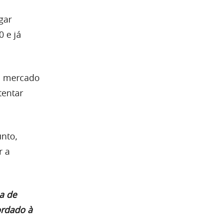
gar
 e já
no mercado
tentar
nto,
r a
a de
ordado à