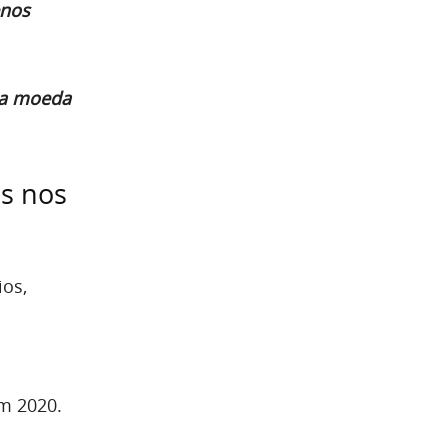
enos
ma moeda
s nos
ios,
m 2020.