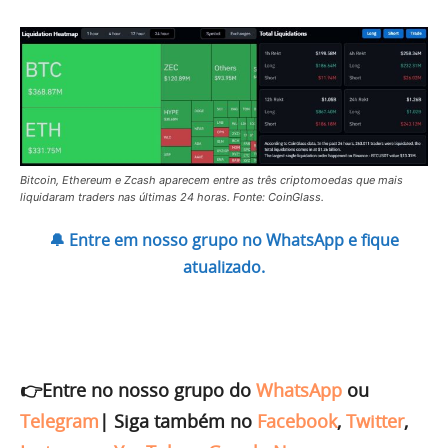
Bitcoin, Ethereum e Zcash aparecem entre as três criptomoedas que mais
liquidaram traders nas últimas 24 horas. Fonte: CoinGlass.
🔔 Entre em nosso grupo no WhatsApp e fique
atualizado.
👉Entre no nosso grupo do
WhatsApp
ou
Telegram
|
Siga também no
Facebook
,
Twitter
,