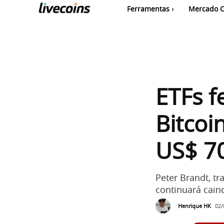
Ferramentas
Mercado C
ETFs f
Bitcoi
US$ 7
Peter Brandt, tr
continuará cain
Henrique HK
02/