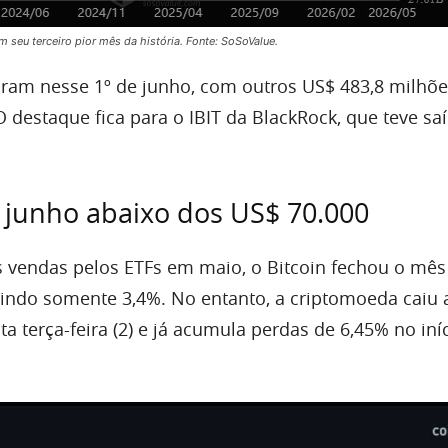
m seu terceiro pior mês da história. Fonte: SoSoValue.
ram nesse 1º de junho, com outros US$ 483,8 milhõ
 destaque fica para o IBIT da BlackRock, que teve sa
ia junho abaixo dos US$ 70.000
 vendas pelos ETFs em maio, o Bitcoin fechou o mê
aindo somente 3,4%. No entanto, a criptomoeda caiu 
a terça-feira (2) e já acumula perdas de 6,45% no iní