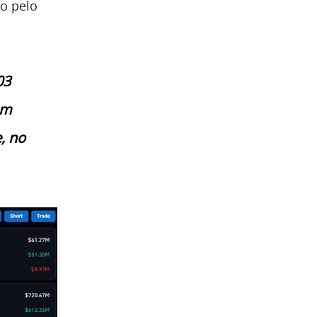
do pelo
03
em
, no