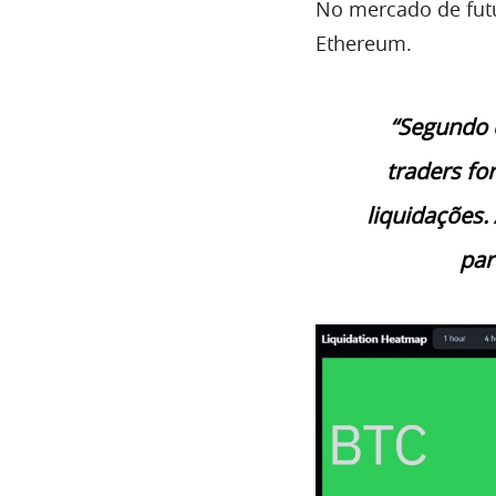
No mercado de futu
Ethereum.
“Segundo d
traders fo
liquidações.
par