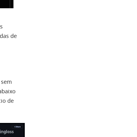
es
ídas de
s sem
abaixo
cio de