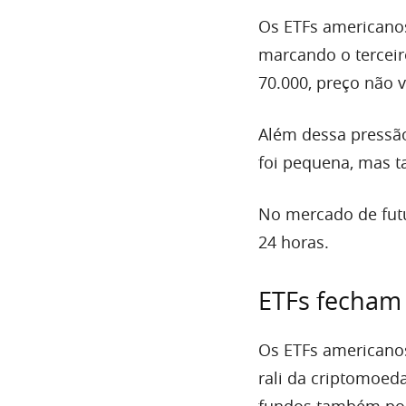
Os ETFs americanos
marcando o terceiro
70.000, preço não v
Além dessa pressã
foi pequena, mas 
No mercado de futu
24 horas.
ETFs fecham 
Os ETFs americanos
rali da criptomoed
fundos também pod