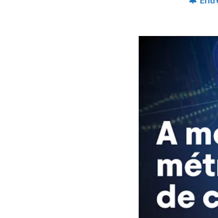
🔔 Ent