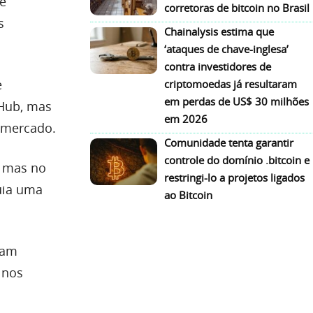
ve
corretoras de bitcoin no Brasil
s
Chainalysis estima que
‘ataques de chave-inglesa’
contra investidores de
e
criptomoedas já resultaram
em perdas de US$ 30 milhões
tHub, mas
em 2026
 mercado.
Comunidade tenta garantir
controle do domínio .bitcoin e
, mas no
restringi-lo a projetos ligados
uia uma
ao Bitcoin
ram
 nos