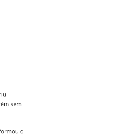
riu
orém sem
nformou o