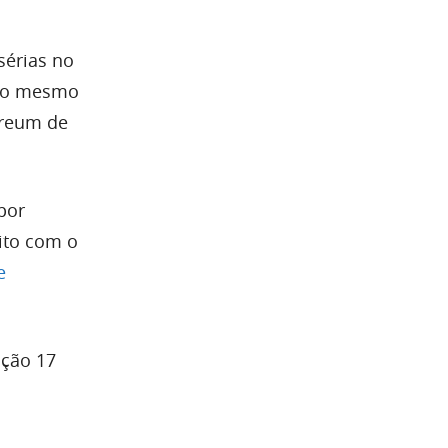
sérias no
 no mesmo
ereum de
por
ito com o
e
ição 17