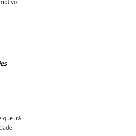
 motivo
ies
 que irá
idade