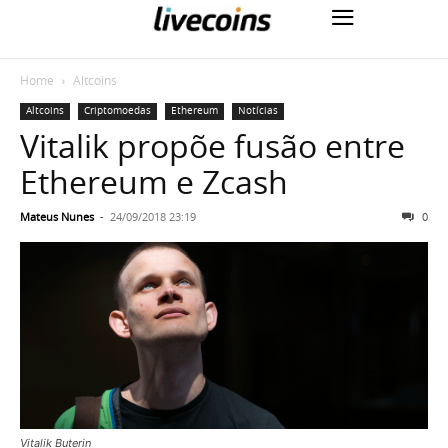
Home
Altcoins
Altcoins
Criptomoedas
Ethereum
Notícias
Vitalik propõe fusão entre
Ethereum e Zcash
Mateus Nunes
-
24/09/2018 23:19
0
Vitalik Buterin