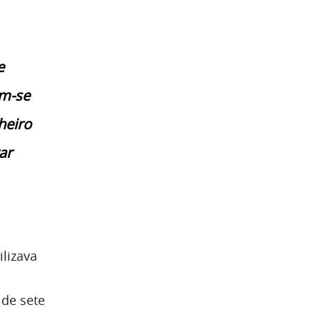
e
em-se
heiro
ar
lizava
 de sete