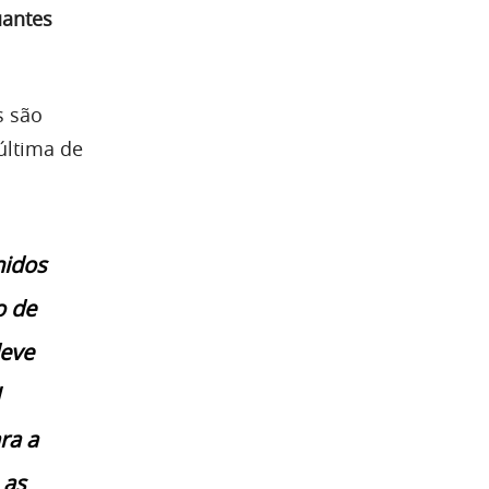
uantes
s são
última de
nidos
o de
deve
ra a
 as