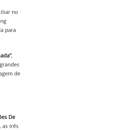
liar no
ing
da para
mada”
,
 grandes
vagem de
ões De
, as três