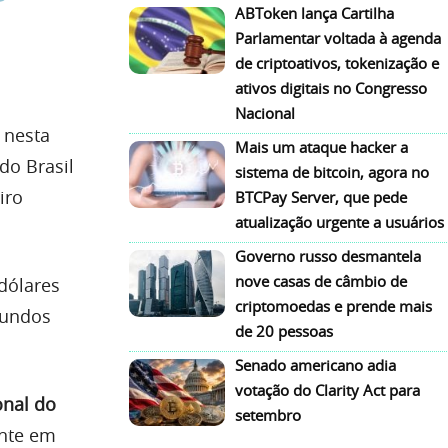
ABToken lança Cartilha
Parlamentar voltada à agenda
de criptoativos, tokenização e
ativos digitais no Congresso
Nacional
nesta
Mais um ataque hacker a
do Brasil
sistema de bitcoin, agora no
iro
BTCPay Server, que pede
atualização urgente a usuários
Governo russo desmantela
nove casas de câmbio de
dólares
criptomoedas e prende mais
fundos
de 20 pessoas
Senado americano adia
votação do Clarity Act para
onal do
setembro
ente em