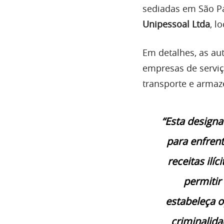
sediadas em São P
Unipessoal Ltda
, l
Em detalhes, as au
empresas de serviç
transporte e arma
“Esta design
para enfren
receitas ilí
permitir
estabeleça 
criminalida