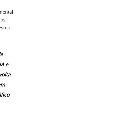
mental
ros.
mesmo
de
UA e
volta
em
fico