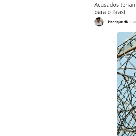
Acusados teriam
para o Brasil
Henrique HK
02/