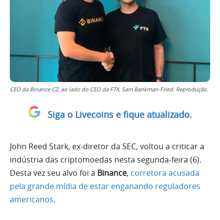
CEO da Binance CZ, ao lado do CEO da FTX, Sam Bankman-Fried. Reprodução.
Siga o Livecoins e fique atualizado.
John Reed Stark, ex-diretor da SEC, voltou a criticar a
indústria das criptomoedas nesta segunda-feira (6).
Desta vez seu alvo foi a
Binance
,
corretora acusada
pela grande mídia de estar enganando reguladores
americanos
.