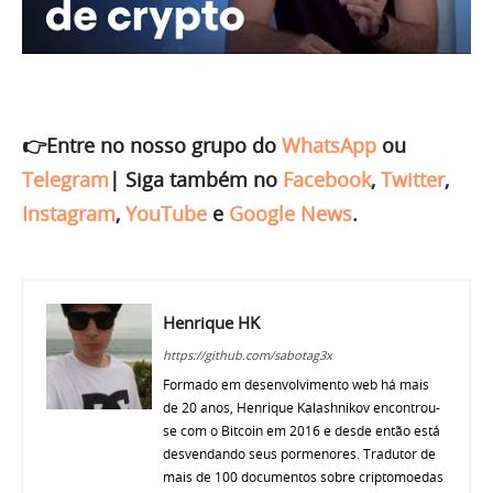
👉Entre no nosso grupo do
WhatsApp
ou
Telegram
|
Siga também no
Facebook
,
Twitter
,
Instagram
,
YouTube
e
Google News
.
Henrique HK
https://github.com/sabotag3x
Formado em desenvolvimento web há mais
de 20 anos, Henrique Kalashnikov encontrou-
se com o Bitcoin em 2016 e desde então está
desvendando seus pormenores. Tradutor de
mais de 100 documentos sobre criptomoedas