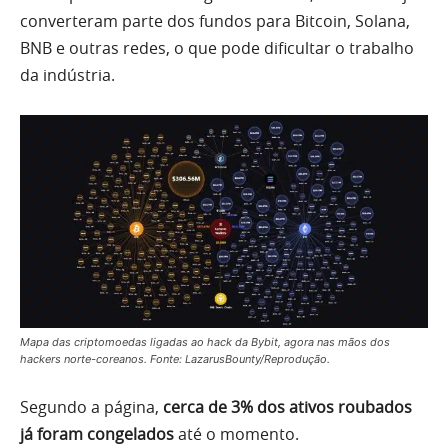
converteram parte dos fundos para Bitcoin, Solana,
BNB e outras redes, o que pode dificultar o trabalho
da indústria.
Mapa das criptomoedas ligadas ao hack da Bybit, agora nas mãos dos
hackers norte-coreanos. Fonte: LazarusBounty/Reprodução.
Segundo a página,
cerca de 3% dos ativos roubados
já foram congelados
até o momento.