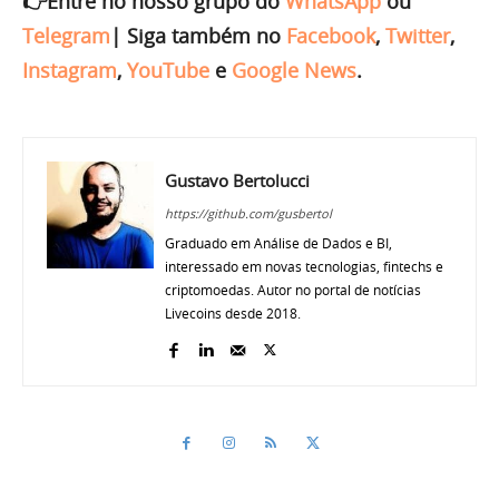
👉Entre no nosso grupo do
WhatsApp
ou
Telegram
|
Siga também no
Facebook
,
Twitter
,
Instagram
,
YouTube
e
Google News
.
Gustavo Bertolucci
https://github.com/gusbertol
Graduado em Análise de Dados e BI,
interessado em novas tecnologias, fintechs e
criptomoedas. Autor no portal de notícias
Livecoins desde 2018.