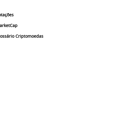
otações
arketCap
lossário Criptomoedas