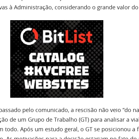
vas à Administração, considerando o grande valor do
passado pelo comunicado, a rescisão não veio “do nad
ção de um Grupo de Trabalho (GT) para analisar a via
 todo. Após um estudo geral, o GT se posicionou a 
to. As motivações para a decisão estariam no fato do 