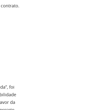
 contrato.
a”, foi
bilidade
favor da
projeto