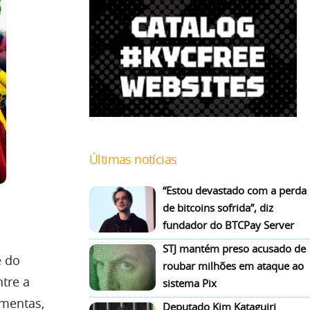
Últimas notícias
“Estou devastado com a perda
de bitcoins sofrida”, diz
fundador do BTCPay Server
STJ mantém preso acusado de
e do
roubar milhões em ataque ao
tre a
sistema Pix
amentas,
Deputado Kim Kataguiri