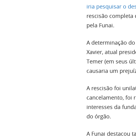
iria pesquisar o d
rescisão completa 
pela Funai.
A determinação do 
Xavier, atual presi
Temer (em seus últ
causaria um prejuí
A rescisão foi unil
cancelamento, foi 
interesses da fund
do órgão.
A Funai destacou t