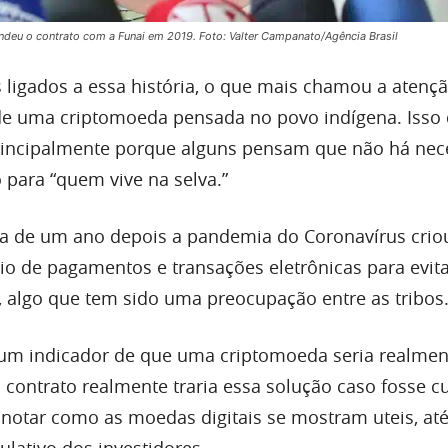
ndeu o contrato com a Funai em 2019. Foto: Valter Campanato/Agência Brasil
 ligados a essa história, o que mais chamou a atençã
de uma criptomoeda pensada no povo indígena. Isso 
principalmente porque alguns pensam que não há nec
 para “quem vive na selva.”
a de um ano depois a pandemia do Coronavírus crio
o de pagamentos e transações eletrônicas para evita
s, algo que tem sido uma preocupação entre as tribos
um indicador de que uma criptomoeda seria realment
o contrato realmente traria essa solução caso fosse 
 notar como as moedas digitais se mostram uteis, a
ulativo dos investidores.