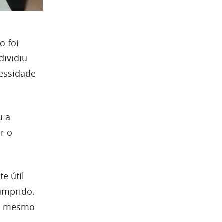
o foi
dividiu
essidade
u a
r o
.
e útil
cumprido.
té mesmo