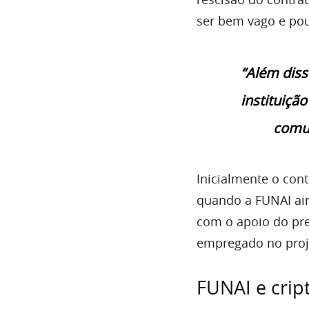
ser bem vago e po
“Além diss
instituiçã
comun
Inicialmente o con
quando a FUNAI ain
com o apoio do pres
empregado no proj
FUNAI e cri