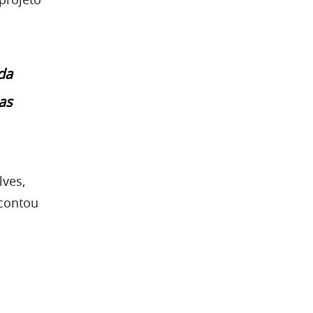
da
as
lves,
 contou