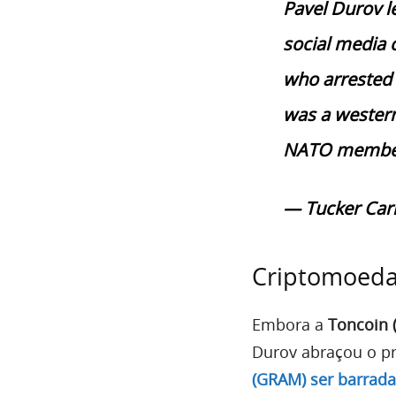
Pavel Durov l
social media 
who arrested h
was a western
NATO membe
— Tucker Car
Criptomoeda
Embora a
Toncoin 
Durov abraçou o p
(GRAM) ser barrada