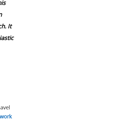
is
n
h. It
astic
avel
twork