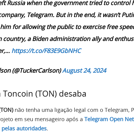
eft Russia when the government tried to control h
company, Telegram. But in the end, it wasn’t Puti
im for allowing the public to exercise free speec
 country, a Biden administration ally and enthusi
r,…
https://t.co/F83E9GbNHC
lson (@TuckerCarlson)
August 24, 2024
 Toncoin (TON) desaba
(TON)
não tenha uma ligação legal com o Telegram, P
rojeto em seu mensageiro após a
Telegram Open Ne
 pelas autoridades
.