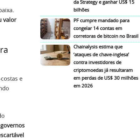
da Strategy e ganhar US$ 15
baixa.
bilhões
 valor
PF cumpre mandado para
congelar 14 contas em
corretoras de bitcoin no Brasil
Chainalysis estima que
ra
‘ataques de chave-inglesa’
contra investidores de
criptomoedas já resultaram
em perdas de US$ 30 milhões
costas e
em 2026
ando
do
 governos
scartável