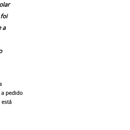
olar
foi
 a
o
a
 a pedido
 está