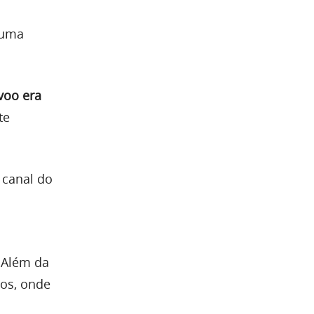
 uma
voo era
te
canal do
. Além da
os, onde