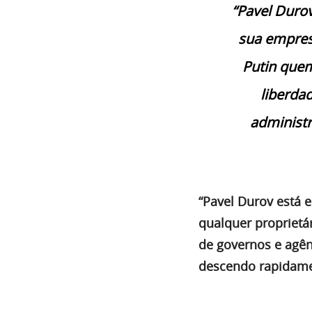
“Pavel Duro
sua empresa
Putin quem
liberdad
administ
“Pavel Durov está e
qualquer proprietá
de governos e agênc
descendo rapidamen