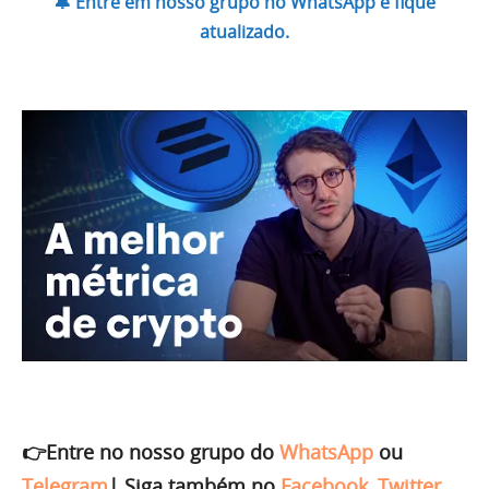
🔔 Entre em nosso grupo no WhatsApp e fique
atualizado.
👉Entre no nosso grupo do
WhatsApp
ou
Telegram
|
Siga também no
Facebook
,
Twitter
,