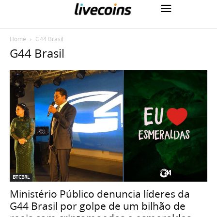
Home
G44 Brasil
G44 Brasil
BTCBRL
Ministério Público denuncia líderes da
G44 Brasil por golpe de um bilhão de