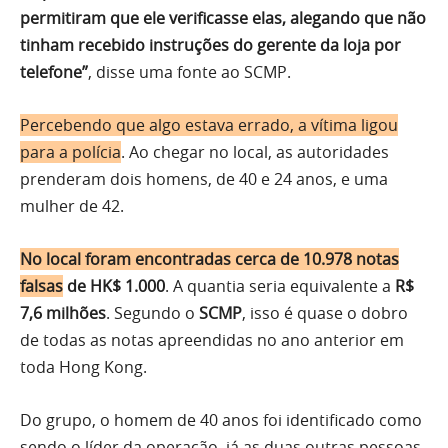
permitiram que ele verificasse elas, alegando que não
tinham recebido instruções do gerente da loja por
telefone”
, disse uma fonte ao SCMP.
Percebendo que algo estava errado, a vítima ligou
para a polícia
. Ao chegar no local, as autoridades
prenderam dois homens, de 40 e 24 anos, e uma
mulher de 42.
No local foram encontradas cerca de 10.978 notas
falsas
de HK$ 1.000
. A quantia seria equivalente a
R$
7,6 milhões
. Segundo o
SCMP
, isso é quase o dobro
de todas as notas apreendidas no ano anterior em
toda Hong Kong.
Do grupo, o homem de 40 anos foi identificado como
sendo o líder da operação, já as duas outras pessoas