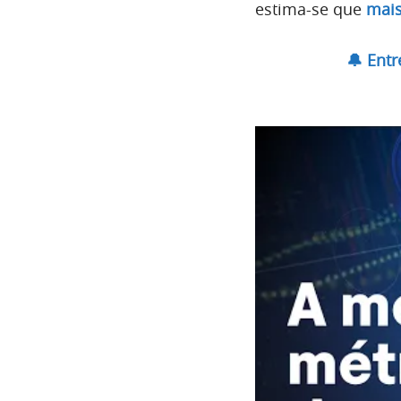
estima-se que
mais
🔔 Ent