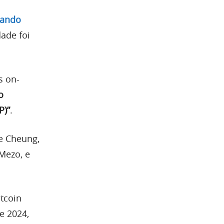
rando
ade foi
s on-
o
P)”
.
e Cheung,
Mezo, e
itcoin
e 2024,