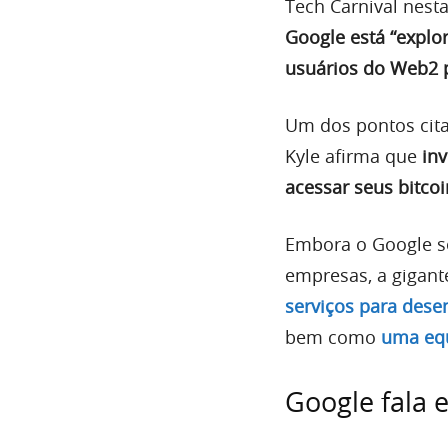
Tech Carnival nesta
Google está “explo
usuários do Web2 p
Um dos pontos cita
Kyle afirma que
in
acessar seus bitcoi
Embora o Google se
empresas, a gigante
serviços para des
bem como
uma equ
Google fala 