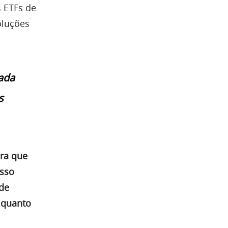
s ETFs de
oluções
ada
s
ara que
sso
 de
 quanto