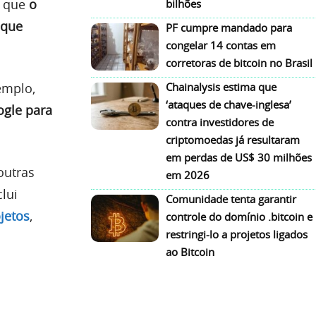
u que
o
bilhões
 que
PF cumpre mandado para
congelar 14 contas em
corretoras de bitcoin no Brasil
emplo,
Chainalysis estima que
‘ataques de chave-inglesa’
ogle para
contra investidores de
criptomoedas já resultaram
em perdas de US$ 30 milhões
outras
em 2026
clui
Comunidade tenta garantir
jetos
,
controle do domínio .bitcoin e
restringi-lo a projetos ligados
ao Bitcoin