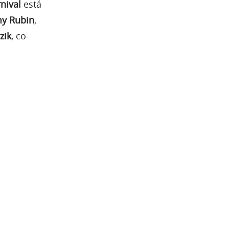
nival
está
my Rubin
,
zik
, co-