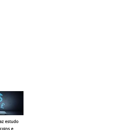
az estudo
coins e