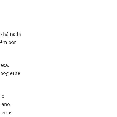
ão há nada
uém por
esa,
Google) se
 o
 ano,
ceiros