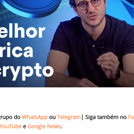
grupo do
WhatsApp
ou
Telegram
|
Siga também no
Fa
YouTube
e
Google News
.