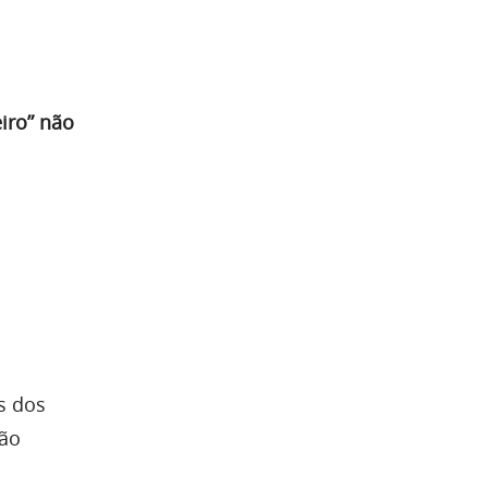
iro” não
s dos
são