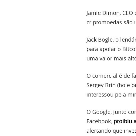
Jamie Dimon, CEO d
criptomoedas são 
Jack Bogle, o lend
para apoiar o Bitc
uma valor mais alt
O comercial é de f
Sergey Brin (hoje p
interessou pela m
O Google, junto co
Facebook,
proibiu 
alertando que inve