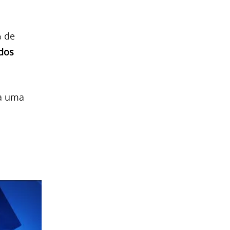
% de
 dos
ca uma