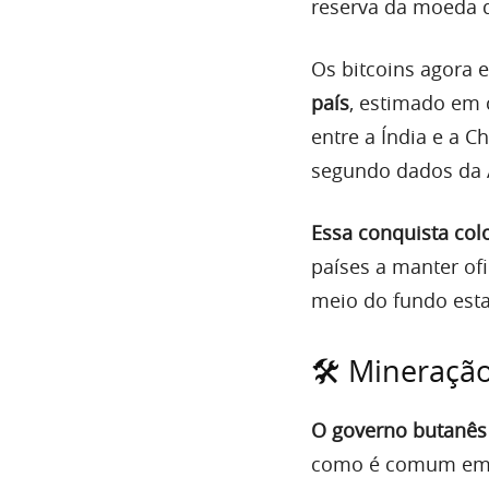
reserva da moeda d
Os bitcoins agora
país
, estimado em 
entre a Índia e a C
segundo dados da
Essa conquista col
países a manter of
meio do fundo esta
🛠️ Mineraçã
O governo butanês
como é comum em o