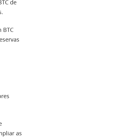
BTC de
s.
m BTC
reservas
ores
e
mpliar as