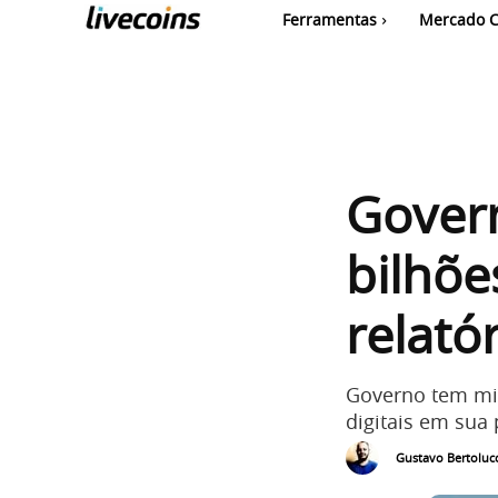
Ferramentas
Mercado C
Gover
bilhõe
relató
Governo tem min
digitais em sua 
Gustavo Bertolucc