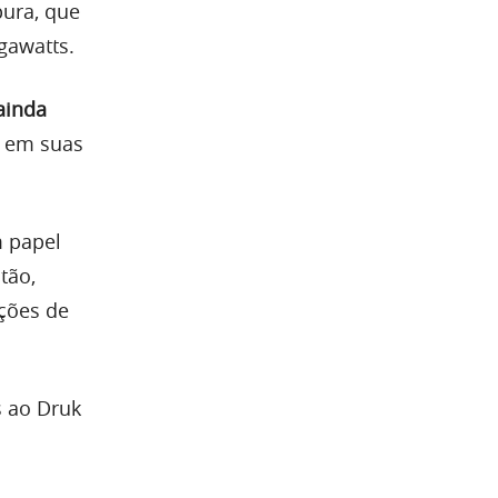
ura, que
gawatts.
ainda
s em suas
m papel
tão,
ações de
s ao Druk