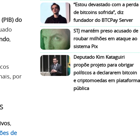
“Estou devastado com a perda
de bitcoins sofrida”, diz
 (PIB) do
fundador do BTCPay Server
tuado
STJ mantém preso acusado de
undo
,
roubar milhões em ataque ao
sistema Pix
Deputado Kim Kataguiri
propõe projeto para obrigar
icos
políticos a declararem bitcoin
nais, por
e criptomoedas em plataforma
pública
s
ivos
,
ões de