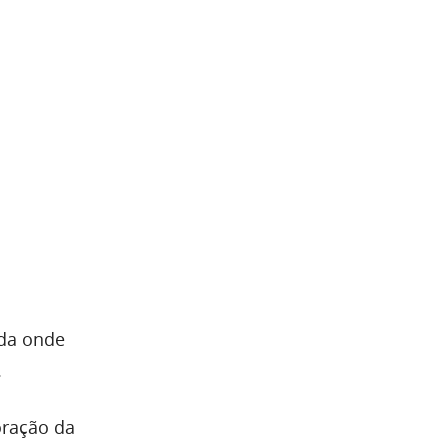
ada onde
.
oração da