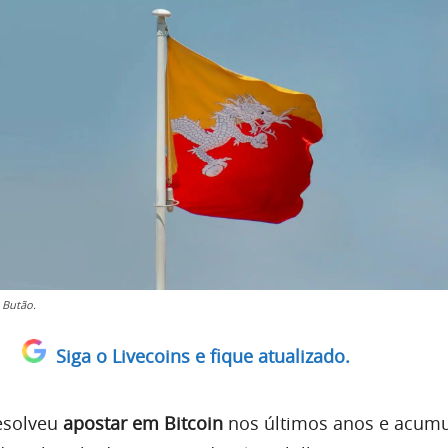
 Butão.
Siga o Livecoins e fique atualizado.
esolveu
apostar em Bitcoin
nos últimos anos e acum