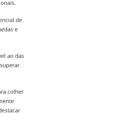
ionais.
encial de
oedas e
el ao das
 superar
ara colher
amente
destacar