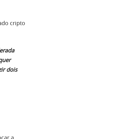
ado cripto
derada
quer
ir dois
ocar a