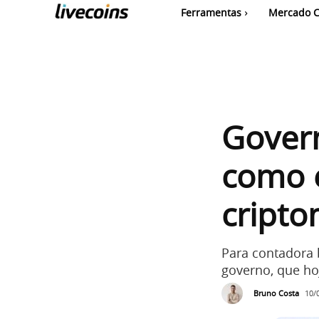
Ferramentas
Mercado C
Govern
como e
cripto
Para contadora 
governo, que ho
Bruno Costa
10/