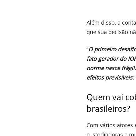
Além disso, a cont
que sua decisão não
“
O primeiro desafio
fato gerador do IO
norma nasce frágil.
efeitos previsíveis:
Quem vai co
brasileiros?
Com vários atores 
custodiadoras e mu