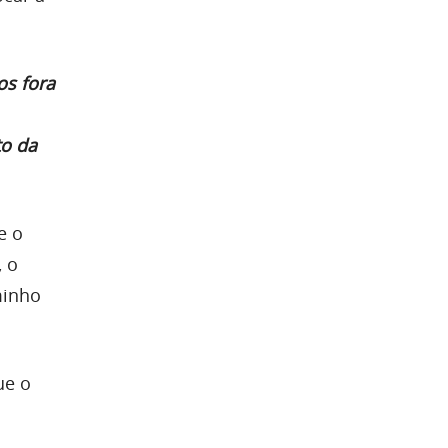
os fora
to da
e o
, o
minho
ue o