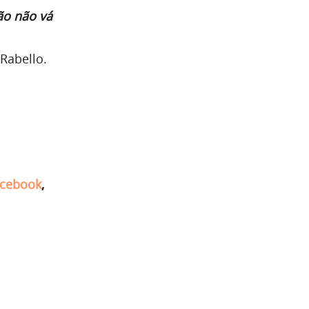
ão não vá
a Rabello.
cebook
,