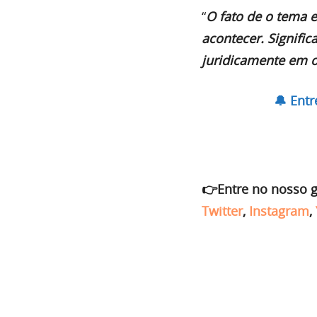
“
O fato de o tema e
acontecer. Signific
juridicamente em 
🔔 Ent
👉Entre no nosso 
Twitter
,
Instagram
,