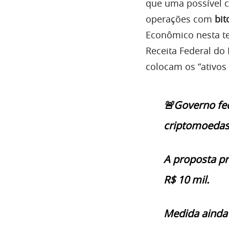
que uma possível c
operações com
bit
Econômico nesta te
Receita Federal do
colocam os “ativos
🚨Governo fed
criptomoedas,
A proposta pr
R$ 10 mil.
Medida ainda 