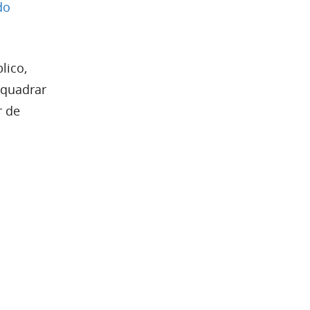
do
lico,
nquadrar
r de