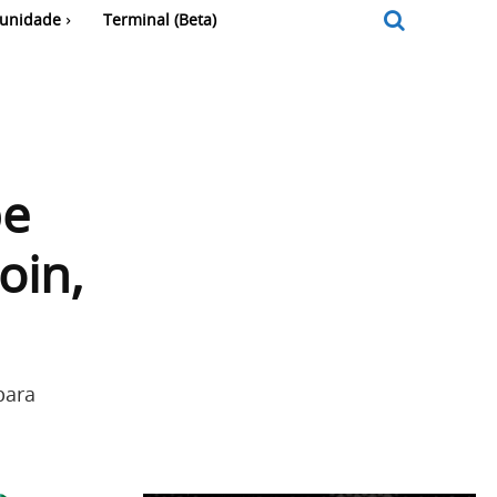
unidade
Terminal (Beta)
be
oin,
para