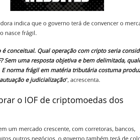
adora indica que o governo terá de convencer o merc
 nasce frágil.
 é conceitual. Qual operação com cripto seria consi
F? Sem uma resposta objetiva e bem delimitada, qual
 E norma frágil em matéria tributária costuma produz
 autuação e judicialização
“, acrescenta.
brar o IOF de criptomoedas dos
em um mercado crescente, com corretoras, bancos,
itos outros negócios, o governo também terá de col