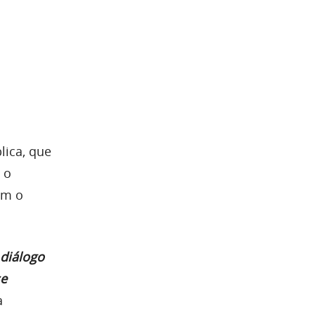
lica, que
 o
em o
diálogo
se
a