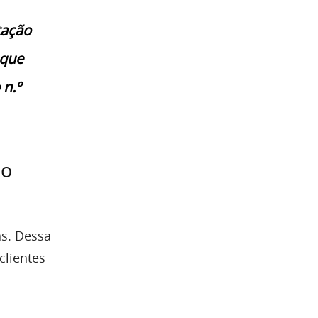
tação
 que
 n.º
no
as. Dessa
clientes