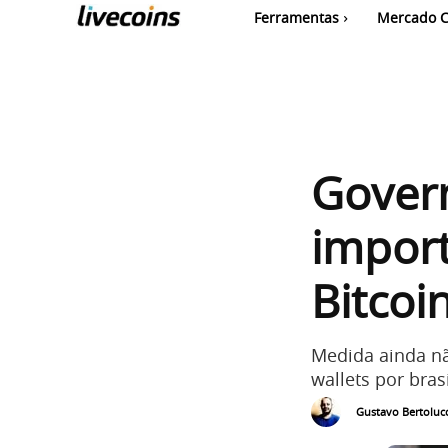
Ferramentas
Mercado C
Gover
import
Bitcoi
Medida ainda nã
wallets por bras
Gustavo Bertolucc