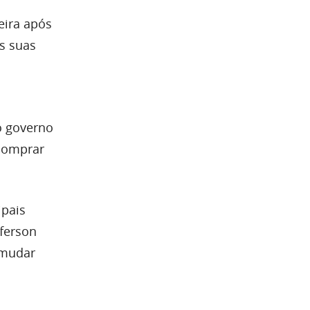
eira após
s suas
o governo
 comprar
ipais
ferson
 mudar