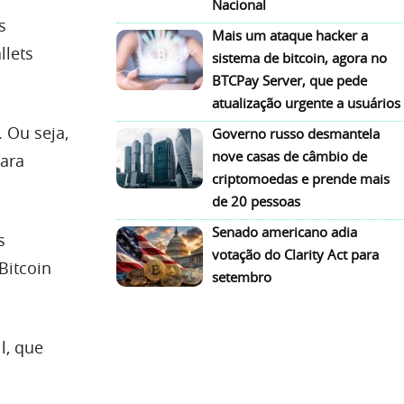
Nacional
s
Mais um ataque hacker a
llets
sistema de bitcoin, agora no
BTCPay Server, que pede
atualização urgente a usuários
. Ou seja,
Governo russo desmantela
nove casas de câmbio de
para
criptomoedas e prende mais
de 20 pessoas
Senado americano adia
s
votação do Clarity Act para
Bitcoin
setembro
l, que