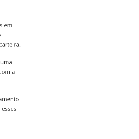
os em
o
arteira.
 uma
 com a
namento
, esses