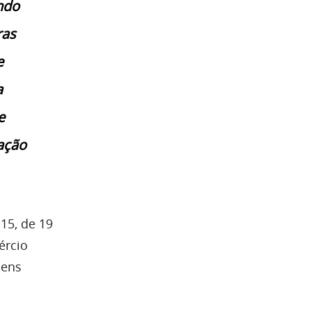
ndo
ras
e
a
e
ação
15, de 19
ércio
bens