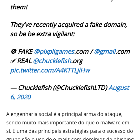
them!
They’ve recently acquired a fake domain,
so be be extra vigilant:
🚫 FAKE
@pixpilgames
.com /
@gmail
.com
✅ REAL
@chucklefish
.org
pic.twitter.com/A4KTTLjiHw
— Chucklefish (@ChucklefishLTD)
August
6, 2020
A engenharia social é a principal arma do ataque,
sendo muito mais importante do que o malware em
si. E uma das principais estratégias para o sucesso do
grupo são o uso de e-mails com domínios de phishing