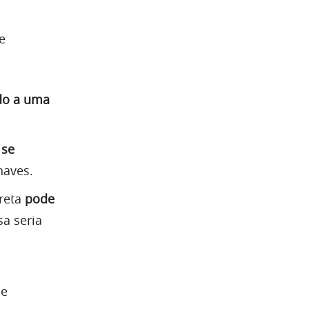
e
do a uma
 se
haves.
rreta
pode
a seria
 e