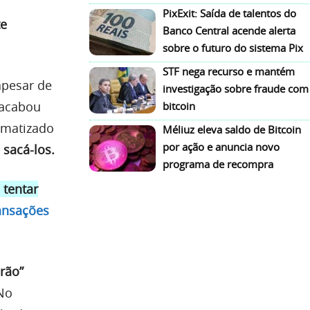
PixExit: Saída de talentos do
te
Banco Central acende alerta
sobre o futuro do sistema Pix
STF nega recurso e mantém
apesar de
investigação sobre fraude com
 acabou
bitcoin
omatizado
Méliuz eleva saldo de Bitcoin
por ação e anuncia novo
 sacá-los.
programa de recompra
 tentar
ansações
rão”
 No