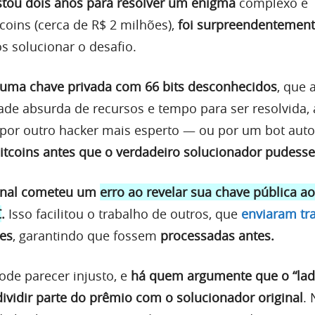
stou dois anos para resolver um enigma
complexo e
coins (cerca de R$ 2 milhões),
foi surpreendentemen
s solucionar o desafio.
 uma chave privada com 66 bits desconhecidos
, que 
ade absurda de recursos e tempo para ser resolvida,
 por outro hacker mais esperto — ou por um bot aut
itcoins antes que o verdadeiro solucionador pudesse
ginal cometeu um
erro ao revelar sua chave pública ao
C
.
Isso facilitou o trabalho de outros, que
enviaram tr
es
, garantindo que fossem
processadas antes.
ode parecer injusto, e
há quem argumente que o “lad
ividir parte do prêmio com o solucionador original
.