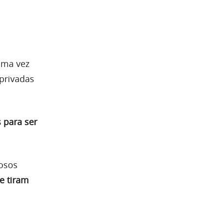
uma vez
privadas
 para ser
dosos
e tiram