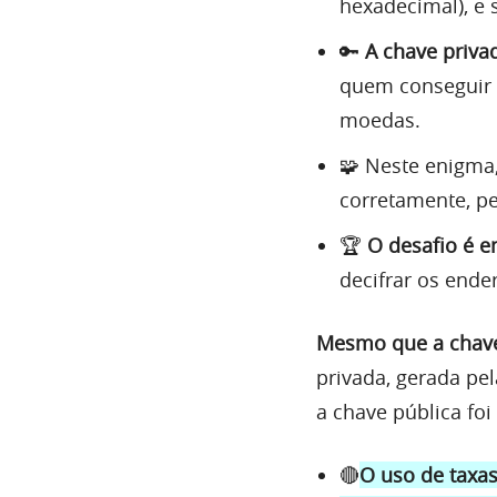
hexadecimal), e
🔑
A chave priva
quem conseguir d
moedas.
🧩 Neste enigma
corretamente, pe
🏆
O desafio é e
decifrar os ende
Mesmo que a chave
privada, gerada pe
a chave pública foi
🔴
O uso de taxas