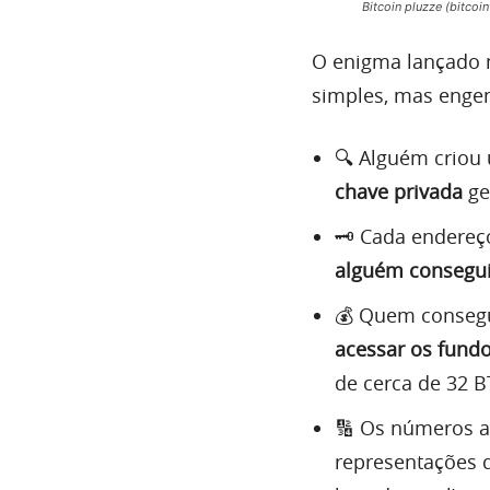
Bitcoin pluzze (bitcoin
O enigma lançado n
simples, mas enge
🔍 Alguém criou 
chave privada
ge
🗝️ Cada endere
alguém consegui
💰 Quem consegui
acessar os fund
de cerca de 32 B
🔢 Os números as
representações d