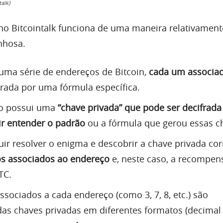
talk)
o Bitcointalk funciona de uma maneira relativament
nhosa.
uma série de endereços de Bitcoin,
cada um associa
rada por uma fórmula específica.
ço possui uma
“chave privada” que pode ser decifrada
r entender o padrão
ou a fórmula que gerou essas c
r resolver o enigma e descobrir a chave privada co
os associados ao endereço
e, neste caso, a recompens
TC.
sociados a cada endereço (como 3, 7, 8, etc.) são
as chaves privadas em diferentes formatos (decimal