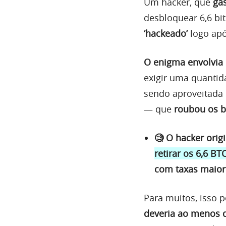
Um hacker, que
ga
desbloquear 6,6 bit
‘hackeado’
logo apó
O enigma envolvia
exigir uma quantid
sendo aproveitada
— que
roubou os b
🧐 O hacker ori
retirar os 6,6 BT
com taxas maior
Para muitos, isso p
deveria ao menos d