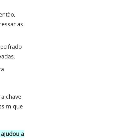
 então,
cessar as
ecifrado
vadas.
ra
, a chave
assim que
s ajudou a