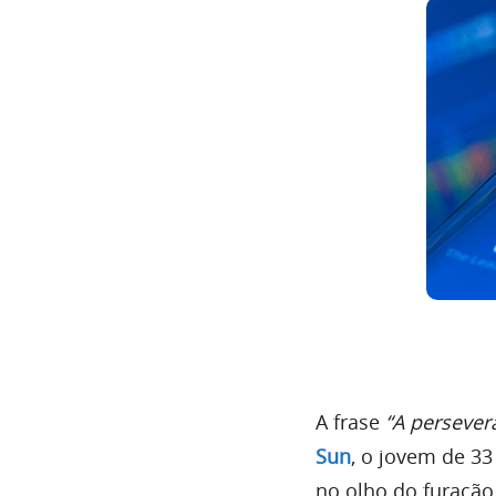
A frase
“A persever
Sun
, o jovem de 33
no olho do furacão