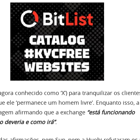
(agora conhecido como ‘X’) para tranquilizar os cliente
que ele ‘permanece um homem livre’. Enquanto isso, 
agem afirmando que a exchange
“está funcionando
 deveria e como irá”
.
 das afirmações, nem Sun, nem a Huobi refutaram os