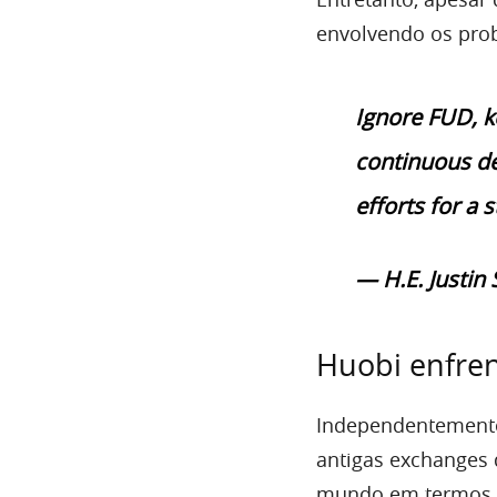
envolvendo os pro
Ignore FUD, k
continuous de
efforts for a
— H.E. Justi
Huobi enfren
Independentemente
antigas exchanges
mundo em termos 