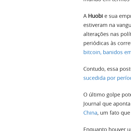
A
Huobi
e sua empr
estiveram na vang
alterações nas pol
periódicas às corr
bitcoin, banidos e
Contudo, essa post
sucedida por períod
O último golpe pote
Journal que aponta
China
, um fato que
Enquanto houver um