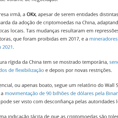
esa irmã, a
OKx
, apesar de serem entidades distintas
uarda da adoção de criptomoedas na China, adaptand
íticas locais. Tais mudanças resultaram em repressõe
etoras, que foram proibidas em 2017, e a
mineradores
m 2021
.
ura rígida da China tem se mostrado temporária,
sen
os de flexibilização
e depois por novas restrições.
ncial, ou apenas boato, segue um relatório do Wall S
 a
movimentação de 90 bilhões de dólares pela Bina
 pode ser visto com desconfiança pelas autoridades l
a indicação tácita de que as criptomoedas são tole