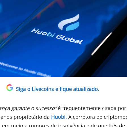
Siga o Livecoins e fique atualizado.
ança garante o sucesso”
é frequentemente citada por
 anos proprietário da
Huobi
. A corretora de criptomo
, em meio a rumores de insolvência e de que três de