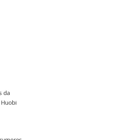
s da
a Huobi
 rumores