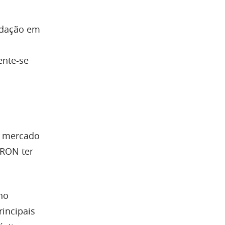
undação em
ente-se
o mercado
TRON ter
no
rincipais