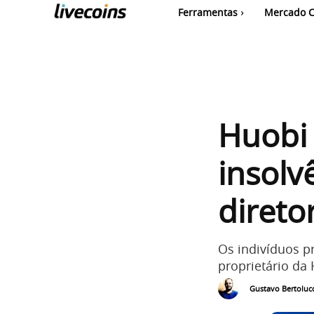
Ferramentas
Mercado C
Huobi
insolv
direto
Os indivíduos p
proprietário da 
Gustavo Bertolucc