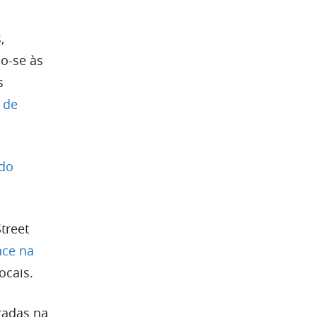
,
o-se às
s
 de
do
treet
nce na
ocais.
radas na