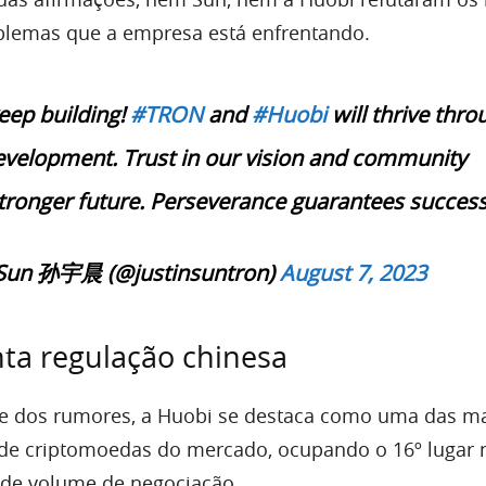
blemas que a empresa está enfrentando.
eep building!
#TRON
and
#Huobi
will thrive thro
velopment. Trust in our vision and community
 stronger future. Perseverance guarantees success
n Sun 孙宇晨 (@justinsuntron)
August 7, 2023
ta regulação chinesa
 dos rumores, a Huobi se destaca como uma das m
 de criptomoedas do mercado, ocupando o 16º lugar 
de volume de negociação.