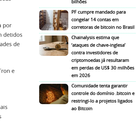
bilhões
PF cumpre mandado para
congelar 14 contas em
a por
corretoras de bitcoin no Brasil
 detidos
Chainalysis estima que
dades de
‘ataques de chave-inglesa’
contra investidores de
criptomoedas já resultaram
em perdas de US$ 30 milhões
Tron e
em 2026
Comunidade tenta garantir
controle do domínio .bitcoin e
restringi-lo a projetos ligados
ais
ao Bitcoin
s