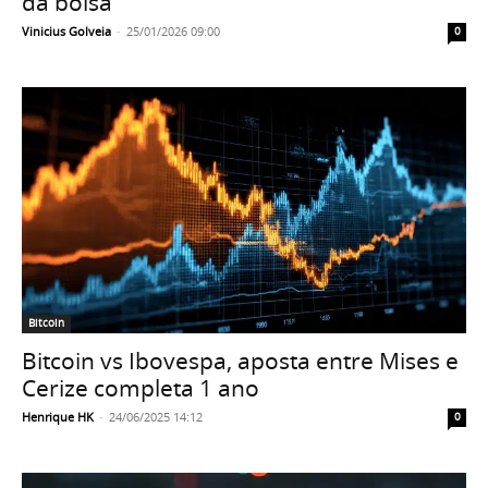
da bolsa
Vinicius Golveia
-
25/01/2026 09:00
0
Bitcoin
Bitcoin vs Ibovespa, aposta entre Mises e
Cerize completa 1 ano
Henrique HK
-
24/06/2025 14:12
0