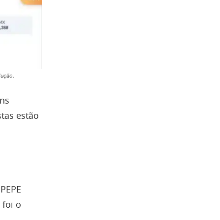
dução.
ins
tas estão
 PEPE
foi o