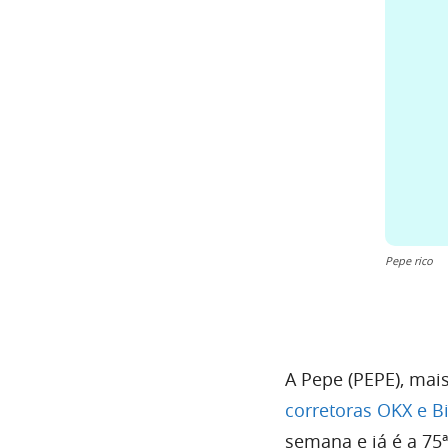
Pepe rico
A Pepe (PEPE), mai
corretoras OKX e B
semana e já é a 75