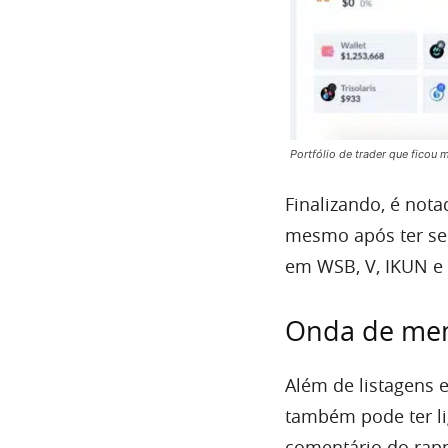
Portfólio de trader que ficou
Finalizando, é not
mesmo após ter se
em WSB, V, IKUN e 
Onda de meme
Além de listagens 
também pode ter l
comentário do rapp