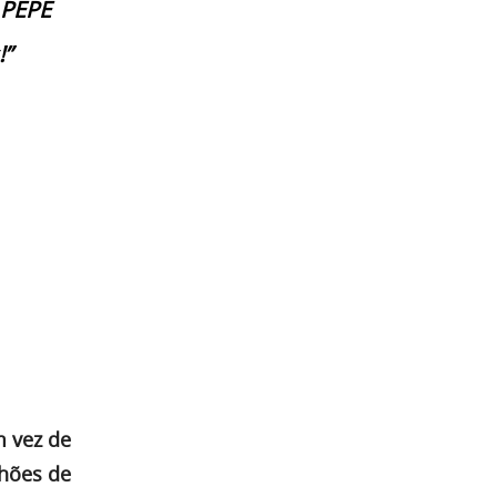
 PEPE
!”
m vez de
lhões de