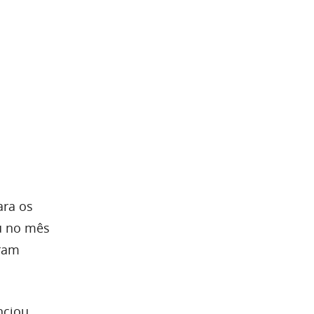
ara os
u no mês
eram
nciou