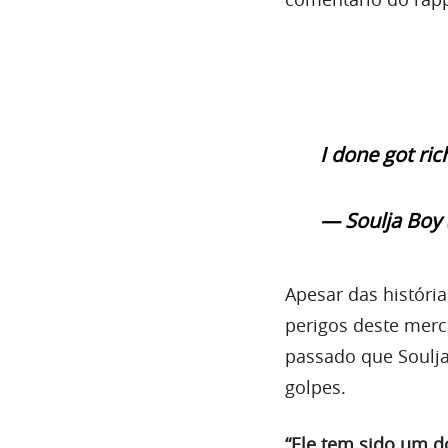
I done got ric
— Soulja Boy 
Apesar das históri
perigos deste mer
passado que Soulj
golpes.
“Ele tem sido um d