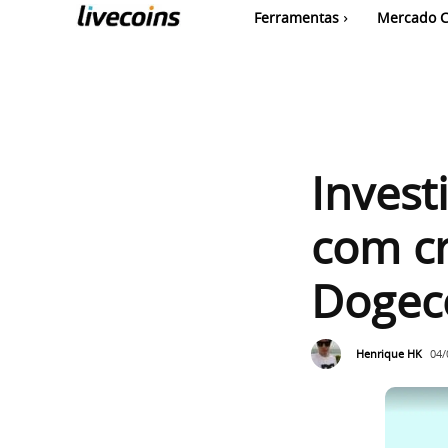
Ferramentas
Mercado C
Invest
com cr
Dogec
Henrique HK
04/