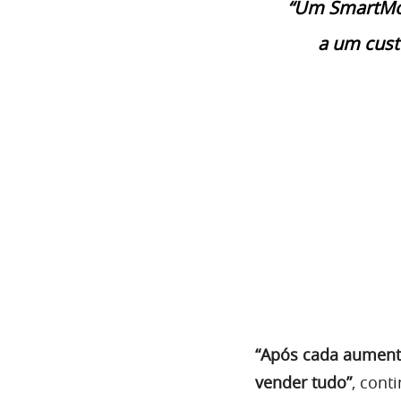
“Um SmartMone
a um cust
“Após cada aument
vender tudo”
, cont