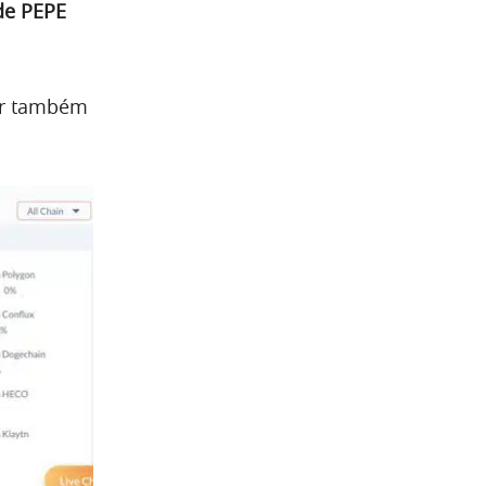
de PEPE
or também