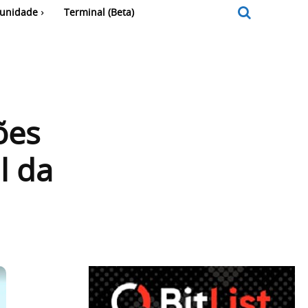
unidade
Terminal (Beta)
ões
l da