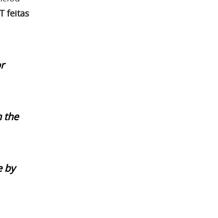
 feitas
r
 the
e by