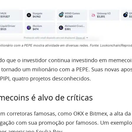
 milionário com a PEPE mostra atividade em diversas redes. Fonte: Lookonchain/Repro
ado que o investidor continua investindo em memeco
 tornado um milionário com a PEPE. Suas novas apos
PIPI, quatro projetos desconhecidos.
coins é alvo de críticas
em corretoras famosas, como OKX e Bitmex, a alta da
igação com sua promoção por famosos. Um exemplo 
er americano Soulja Boy.