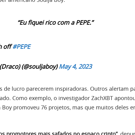
“Eu fiquei rico com a PEPE.”
h off
#PEPE
(Draco) (@souljaboy)
May 4, 2023
as de lucro parecerem inspiradoras. Outros alertam p
cado. Como exemplo, o investigador ZachXBT aponto
a Boy promoveu 76 projetos, mas que muitos deles 
os promotores mais safados no espaço cripto”
, denu