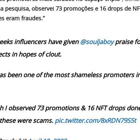
 pesquisa, observei 73 promoções e 16 drops de NFT
es eram fraudes.”
weeks influencers have given
@souljaboy
praise fo
cts in hopes of clout.
 has been one of the most shameless promoters in
h I observed 73 promotions & 16 NFT drops don
 these were scams.
pic.twitter.com/8xRDN79S5t