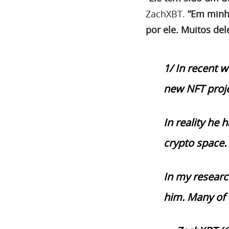
ZachXBT.
“Em minha
por ele. Muitos del
1/ In recent 
new NFT proje
In reality he
crypto space.
In my researc
him. Many of