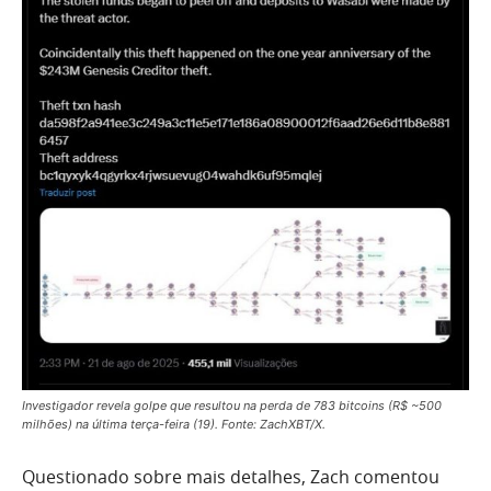
Investigador revela golpe que resultou na perda de 783 bitcoins (R$ ~500
milhões) na última terça-feira (19). Fonte: ZachXBT/X.
Questionado sobre mais detalhes, Zach comentou