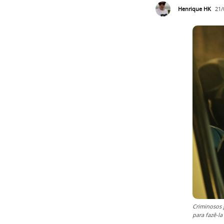
Henrique HK
21/
Criminosos 
para fazê-l