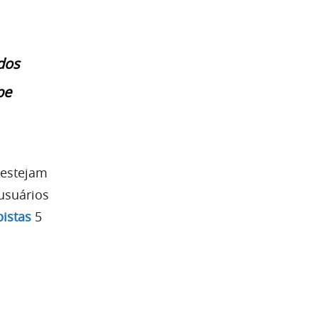
ados
pe
 estejam
 usuários
pistas
5