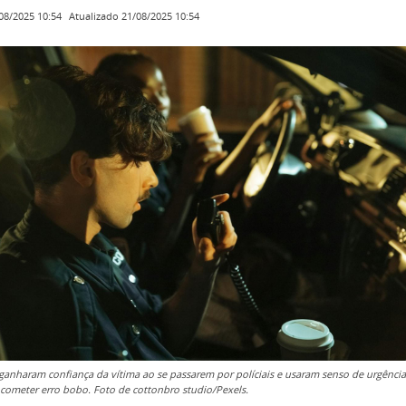
Atualizado
21/08/2025 10:54
08/2025 10:54
ganharam confiança da vítima ao se passarem por políciais e usaram senso de urgência
a cometer erro bobo. Foto de cottonbro studio/Pexels.