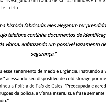
ão investigando um roubo de R$ 15,5 milhões em Bit
s a frio.
uma história fabricada: eles alegaram ter prendid
cujo telefone continha documentos de identifica
da vítima, enfatizando um possível vazamento d
segurança.”
ou esse sentimento de medo e urgência, instruindo a 
vos” acessando seu dispositivo de cold storage por m
talhou a Polícia do País de Gales.
“Preocupada e acred
ruções da polícia, a vítima inseriu sua frase sement
ado.”