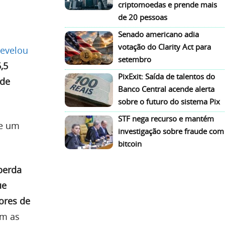
criptomoedas e prende mais
de 20 pessoas
Senado americano adia
votação do Clarity Act para
revelou
setembro
,5
PixExit: Saída de talentos do
 de
Banco Central acende alerta
sobre o futuro do sistema Pix
STF nega recurso e mantém
de um
investigação sobre fraude com
bitcoin
perda
ue
ores de
am as