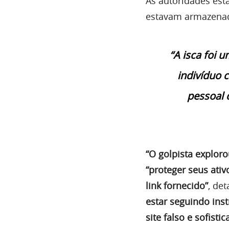
As autoridades est
estavam armazenado
“A isca foi 
indivíduo 
pessoal 
“O golpista explor
“proteger seus ati
link fornecido”
, de
estar seguindo inst
site falso e sofistic