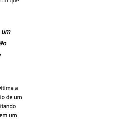
coin que
o um
ção
e
vítima a
eio de um
itando
e em um