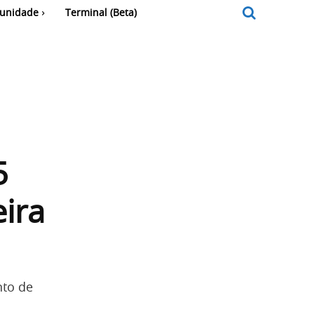
unidade
Terminal (Beta)
5
ira
nto de