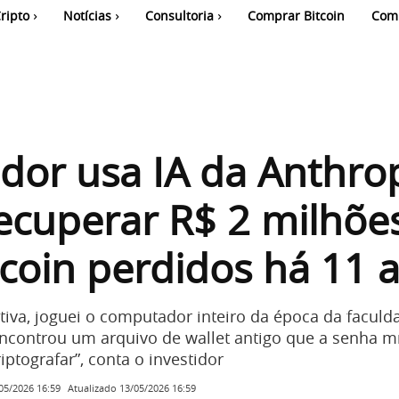
ripto
Notícias
Consultoria
Comprar Bitcoin
Com
idor usa IA da Anthro
ecuperar R$ 2 milhõe
coin perdidos há 11 
ativa, joguei o computador inteiro da época da faculd
encontrou um arquivo de wallet antigo que a senha
ptografar”, conta o investidor
Atualizado
13/05/2026 16:59
05/2026 16:59