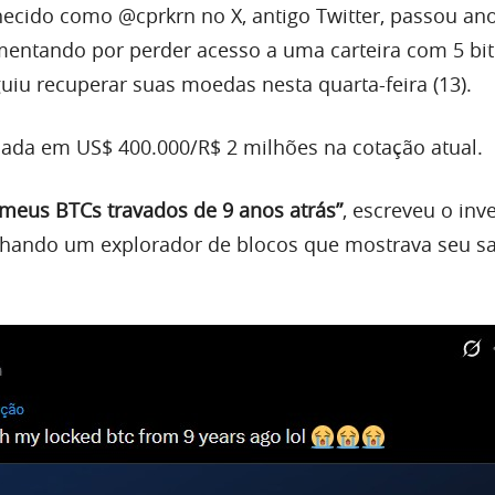
ecido como @cprkrn no X, antigo Twitter, passou an
amentando por perder acesso a uma carteira com 5 bi
uiu recuperar suas moedas nesta quarta-feira (13).
liada em US$ 400.000/R$ 2 milhões na cotação atual.
meus BTCs travados de 9 anos atrás”
, escreveu o inv
lhando um explorador de blocos que mostrava seu s