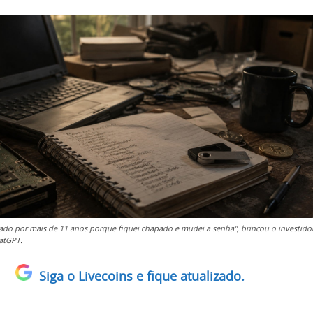
cado por mais de 11 anos porque fiquei chapado e mudei a senha", brincou o investidor
atGPT.
Siga o Livecoins e fique atualizado.