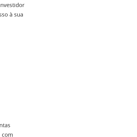
investidor
sso à sua
ntas
, com