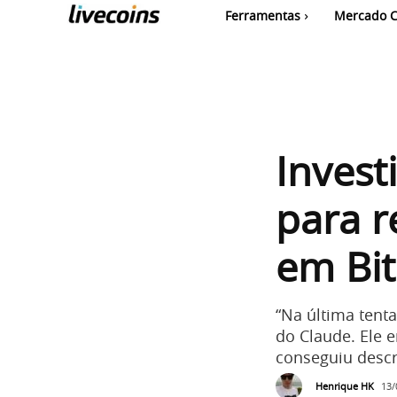
Ferramentas
Mercado C
Invest
para r
em Bit
“Na última tent
do Claude. Ele 
conseguiu descri
Henrique HK
13/