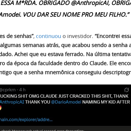
ESSA M*RDA. OBRIGADO @AnthropicAI, OBRI
Amodei. VOU DAR SEU NOME PRO MEU FILHO.”
ões de senhas”
,
continuou
o investidor.
“Encontrei ess
algumas semanas atrás, que acabou sendo a senha a
ado. Achei que eu estava ferrado. Na última tentativ
ro da época da faculdade dentro do Claude. Ele enc
antigo que a senha mnemônica conseguiu descriptogra