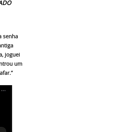
GADO
a senha
ntiga
a, joguei
ontrou um
far.”