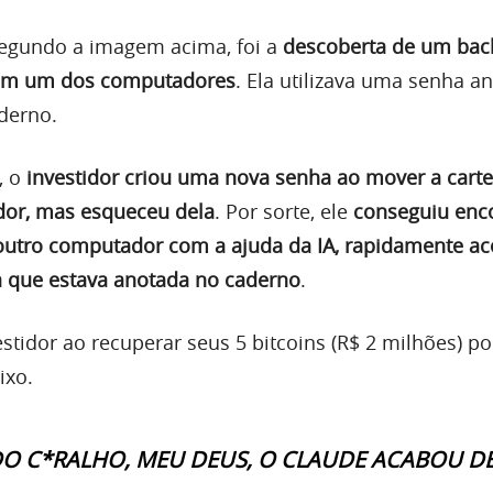
segundo a imagem acima, foi a
descoberta de um bac
a em um dos computadores
. Ela utilizava uma senha an
derno.
, o
investidor criou uma nova senha ao mover a carte
or, mas esqueceu dela
. Por sorte, ele
conseguiu enco
outro computador com a ajuda da IA, rapidamente a
a que estava anotada no caderno
.
stidor ao recuperar seus 5 bitcoins (R$ 2 milhões) po
ixo.
DO C*RALHO, MEU DEUS, O CLAUDE ACABOU D