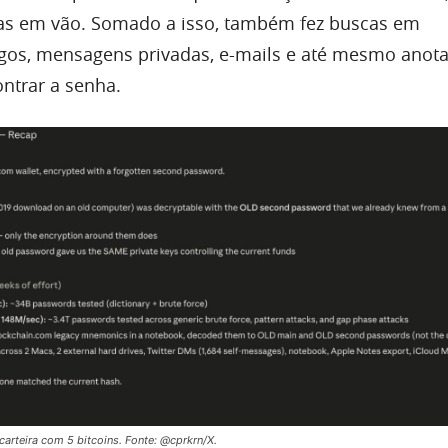
ivas em vão. Somado a isso, também fez buscas em
gos, mensagens privadas, e-mails e até mesmo anot
ntrar a senha.
carteira com 5 bitcoins. Fonte: @cprkrn/X.