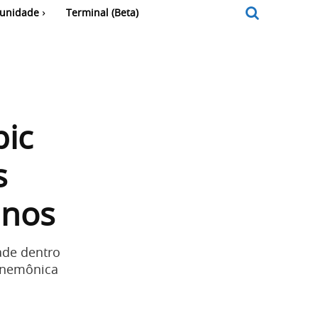
unidade
Terminal (Beta)
pic
s
anos
ade dentro
 mnemônica