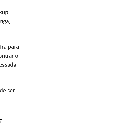
kup
tiga,
ira para
ntrar o
cessada
de ser
E