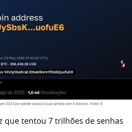
 em 2023 por perder acesso à sua carteira com 5 bitcoins. Fonte: X.
iz que tentou 7 trilhões de senhas