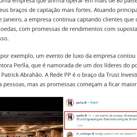
é uma empresa que afirma operar em mais de 80 paíse
seus braços de captação mais fortes. Atuando princi
e Janeiro, a empresa continua captando clientes que
omoedas, com promessas de rendimentos com supost
sso.
 por exemplo, um evento de luxo da empresa contou
ntora Perlla, que é namorada de um dos líderes do po
 Patrick Abrahão. A Rede PP é o braço da Trust Invest
ta pessoas, mas as promessas começam a ficar maior