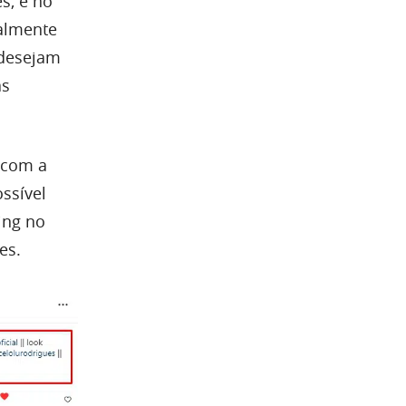
s, e no
palmente
 desejam
as
 com a
ssível
ing no
es.