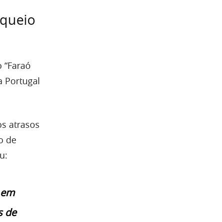
oqueio
 “Faraó
a Portugal
os atrasos
o de
u:
a em
s de