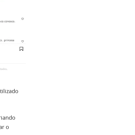
ilizado
criando
ar o