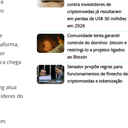
ma
contra investidores de
eu
criptomoedas já resultaram
em perdas de US$ 30 milhões
em 2026
e
Comunidade tenta garantir
controle do domínio .bitcoin e
taforma,
restringi-lo a projetos ligados
uir
ao Bitcoin
nca chega
Senador propõe regras para
funcionamentos de fintechs de
criptomoedas e tokenização
ng atua
líderes do
 em