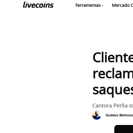
Ferramentas
Mercado C
Client
recla
saque
Cantora Perlla 
Gustavo Bertolucc