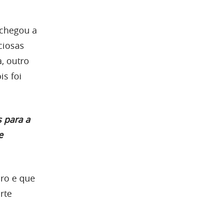
 chegou a
ciosas
, outro
is foi
 para a
e
ro e que
rte