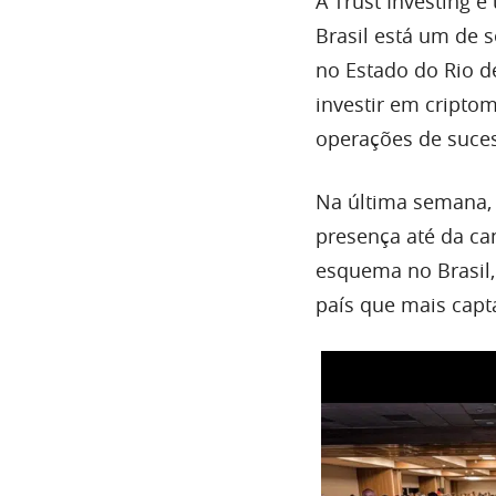
A Trust Investing 
Brasil está um de 
no Estado do Rio d
investir em cript
operações de suce
Na última semana,
presença até da ca
esquema no Brasil,
país que mais cap