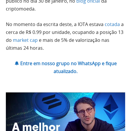
público no dia 30 de janeiro, no
blog oficial
da
criptomoeda.
No momento da escrita deste, a IOTA estava
cotada
a
cerca de R$ 0.99 por unidade, ocupando a posição 13
do
market cap
e mais de 5% de valorização nas
últimas 24 horas.
🔔 Entre em nosso grupo no WhatsApp e fique
atualizado.