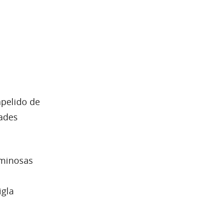
apelido de
dades
iminosas
igla