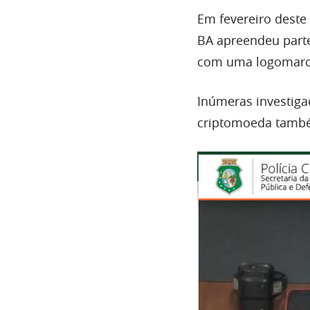
Em fevereiro deste 
BA apreendeu part
com uma logomarca
Inúmeras investiga
criptomoeda também