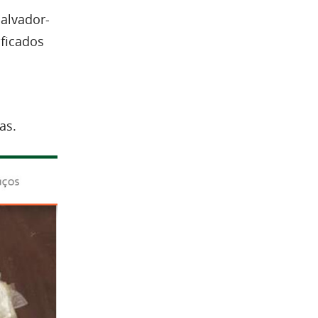
Salvador-
ficados
as.