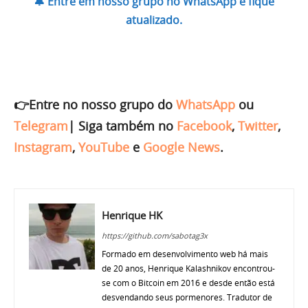
🔔 Entre em nosso grupo no WhatsApp e fique
atualizado.
👉Entre no nosso grupo do
WhatsApp
ou
Telegram
|
Siga também no
Facebook
,
Twitter
,
Instagram
,
YouTube
e
Google News
.
Henrique HK
https://github.com/sabotag3x
Formado em desenvolvimento web há mais
de 20 anos, Henrique Kalashnikov encontrou-
se com o Bitcoin em 2016 e desde então está
desvendando seus pormenores. Tradutor de