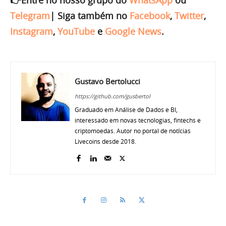
👉Entre no nosso grupo do
WhatsApp
ou
Telegram
|
Siga também no
Facebook
,
Twitter
,
Instagram
,
YouTube
e
Google News
.
Gustavo Bertolucci
https://github.com/gusbertol
Graduado em Análise de Dados e BI,
interessado em novas tecnologias, fintechs e
criptomoedas. Autor no portal de notícias
Livecoins desde 2018.